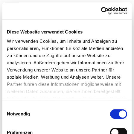
Toggle navigation
Startseite der Fachabteilung
Diese Webseite verwendet Cookies
Wir verwenden Cookies, um Inhalte und Anzeigen zu
personalisieren, Funktionen für soziale Medien anbieten
zu können und die Zugriffe auf unsere Website zu
Krankenhaus Martha-Maria
analysieren. Außerdem geben wir Informationen zu Ihrer
St. Theresien Nürnberg
Verwendung unserer Website an unsere Partner für
soziale Medien, Werbung und Analysen weiter. Unsere
Partner führen diese Informationen möglicherweise mit
Passend dazu:
weiteren Daten zusammen, die Sie ihnen bereitgestellt
haben oder die sie im Rahmen Ihrer Nutzung der Dienste
Pflegepersonal
gesammelt haben.
Einwilligungsauswahl
Ärzte und Ärztinnen
Notwendig
Personelle Ausstattung der Fachabteilung mit
Ärztinnen und Ärzten. Mitarbeitende, die nicht
Präferenzen