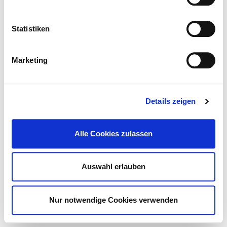
eindeutig einer Fachabteilung zugeordnet werden
können, werden übergreifend für das Krankenhaus
Statistiken
erfasst.
Belegärzte und Belegärztinnen
Marketing
© Deutsches Krankenhaus Verzeichnis 2026
Kontakt
Impressum
Datenschutz
Details zeigen
DKTIG
Alle Cookies zulassen
Auswahl erlauben
Nur notwendige Cookies verwenden