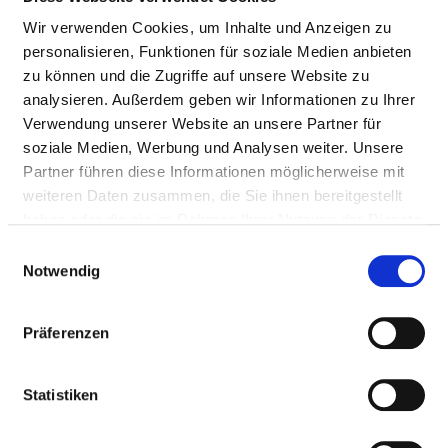
Pflegepersonal
Wir verwenden Cookies, um Inhalte und Anzeigen zu
personalisieren, Funktionen für soziale Medien anbieten
ÄRZTE UND ÄRZTINNEN
zu können und die Zugriffe auf unsere Website zu
analysieren. Außerdem geben wir Informationen zu Ihrer
Personelle Ausstattung der Fachabteilung mit Ärztinnen
Verwendung unserer Website an unsere Partner für
und Ärzten. Mitarbeitende, die nicht eindeutig einer
soziale Medien, Werbung und Analysen weiter. Unsere
Fachabteilung zugeordnet werden können, werden
Partner führen diese Informationen möglicherweise mit
übergreifend für das Krankenhaus erfasst.
weiteren Daten zusammen, die Sie ihnen bereitgestellt
haben oder die sie im Rahmen Ihrer Nutzung der Dienste
gesammelt haben.
Einwilligungsauswahl
Notwendig
ÄRZTE UND ÄRZTINNEN INSGESAMT
(OHNE BELEGÄRZTE) IN VOLLKRÄFTEN
Präferenzen
BERUFSGRUPPE
ANZAHL
ERLÄUTERUN
Anzahl (gesamt)
7,60
Statistiken
Personal mit direktem
7,60
Beschäftigungsverhältnis