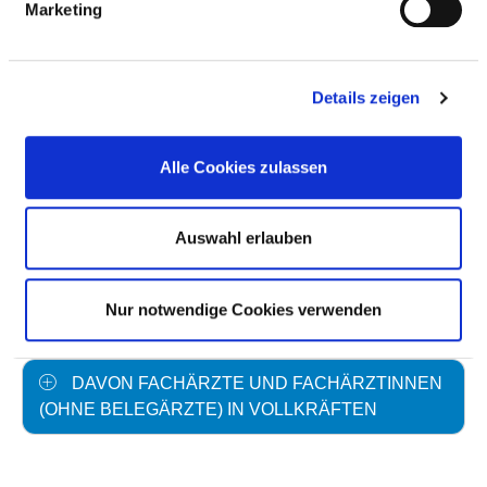
Marketing
Personal ohne direktes
0,00
Beschäftigungsverhältnis
Details zeigen
Personal in der
1,20
ambulanten Versorgung
Alle Cookies zulassen
Personal in der
6,40
stationären Versorgung
Auswahl erlauben
Fall je Anzahl
194,69
maßgebliche tarifliche
40,0
Nur notwendige Cookies verwenden
Wochenarbeitszeit
DAVON FACHÄRZTE UND FACHÄRZTINNEN
(OHNE BELEGÄRZTE) IN VOLLKRÄFTEN