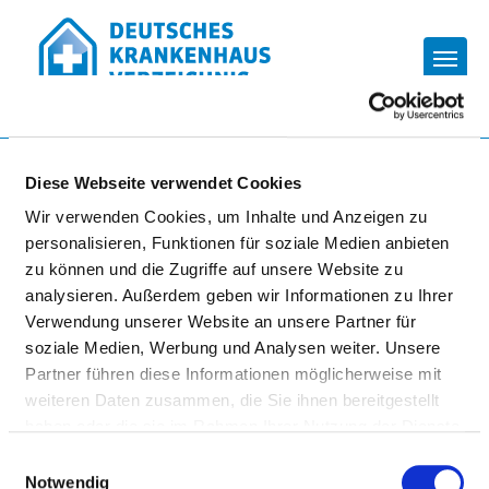
Togg
Startseite der Fachabteilung
Diese Webseite verwendet Cookies
Wir verwenden Cookies, um Inhalte und Anzeigen zu
personalisieren, Funktionen für soziale Medien anbieten
HELIOS KLINIKEN SCHWERIN
zu können und die Zugriffe auf unsere Website zu
analysieren. Außerdem geben wir Informationen zu Ihrer
Verwendung unserer Website an unsere Partner für
soziale Medien, Werbung und Analysen weiter. Unsere
Partner führen diese Informationen möglicherweise mit
weiteren Daten zusammen, die Sie ihnen bereitgestellt
haben oder die sie im Rahmen Ihrer Nutzung der Dienste
SCHMERZTHERAPIE
gesammelt haben.
Einwilligungsauswahl
Notwendig