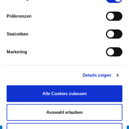
ÄRZTLICHE FACHEXPERTISE
Präferenzen
Anästhesiologie (AQ01)
Spezielle Schmerztherapie (ZF42)
Statistiken
Manuelle Medizin / Chirotherapie
(Weiterbildungsordnung MWBO 2003 (ZF24)
Marketing
Akupunktur (ZF02)
Intensivmedizin (ZF15)
Details zeigen
Naturheilverfahren (ZF27)
Alle Cookies zulassen
Notfallmedizin (ZF28)
Auswahl erlauben