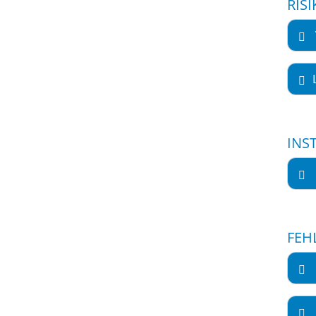
RIS
INS
FEH