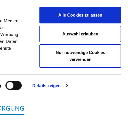
Alle Cookies zulassen
le Medien
TELLENBÖRSE
KONTAKT
IHRE MEINUNG
ir
Auswahl erlauben
, Werbung
ren Daten
ienste
Nur notwendige Cookies
 - MEDIZINCAMPUS SÜD
verwenden
g
Details zeigen
SORGUNG