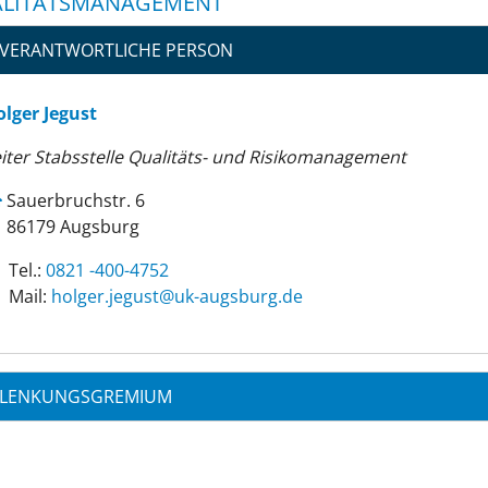
LITÄTSMANAGEMENT
VERANTWORTLICHE PERSON
olger Jegust
iter Stabsstelle Qualitäts- und Risikomanagement
Sauerbruchstr. 6
86179 Augsburg
Tel.:
0821 -400-4752
Mail:
ed.grubsgua-ku@tsugej.regloh
LENKUNGSGREMIUM