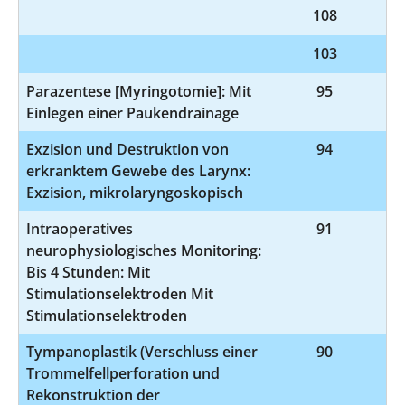
108
1-
103
9
Parazentese [Myringotomie]: Mit
95
5
Einlegen einer Paukendrainage
Exzision und Destruktion von
94
5
erkranktem Gewebe des Larynx:
Exzision, mikrolaryngoskopisch
Intraoperatives
91
8-
neurophysiologisches Monitoring:
Bis 4 Stunden: Mit
Stimulationselektroden Mit
Stimulationselektroden
Tympanoplastik (Verschluss einer
90
5-
Trommelfellperforation und
Rekonstruktion der