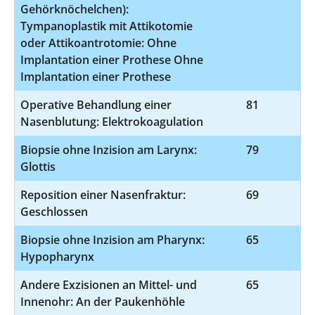
Gehörknöchelchen):
Tympanoplastik mit Attikotomie
oder Attikoantrotomie: Ohne
Implantation einer Prothese Ohne
Implantation einer Prothese
Operative Behandlung einer
81
5
Nasenblutung: Elektrokoagulation
Biopsie ohne Inzision am Larynx:
79
1
Glottis
Reposition einer Nasenfraktur:
69
5
Geschlossen
Biopsie ohne Inzision am Pharynx:
65
1
Hypopharynx
Andere Exzisionen an Mittel- und
65
5
Innenohr: An der Paukenhöhle