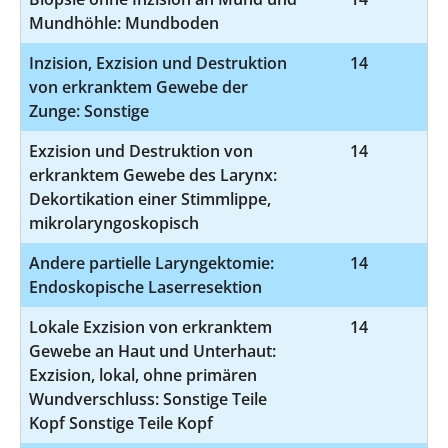
Mundhöhle: Mundboden
Inzision, Exzision und Destruktion
14
5
von erkranktem Gewebe der
Zunge: Sonstige
Exzision und Destruktion von
14
5
erkranktem Gewebe des Larynx:
Dekortikation einer Stimmlippe,
mikrolaryngoskopisch
Andere partielle Laryngektomie:
14
5
Endoskopische Laserresektion
Lokale Exzision von erkranktem
14
5-
Gewebe an Haut und Unterhaut:
Exzision, lokal, ohne primären
Wundverschluss: Sonstige Teile
Kopf Sonstige Teile Kopf