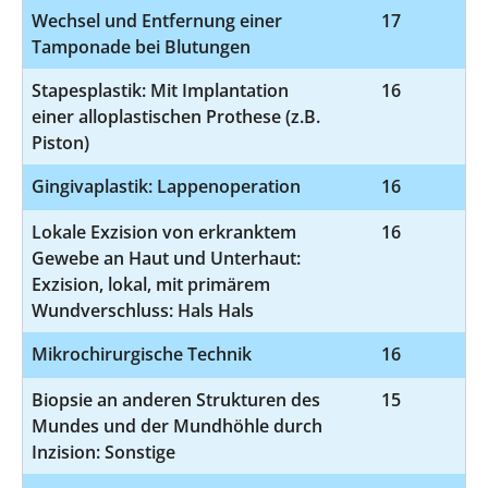
Wechsel und Entfernung einer
17
Tamponade bei Blutungen
Stapesplastik: Mit Implantation
16
5
einer alloplastischen Prothese (z.B.
Piston)
Gingivaplastik: Lappenoperation
16
5
Lokale Exzision von erkranktem
16
5-
Gewebe an Haut und Unterhaut:
Exzision, lokal, mit primärem
Wundverschluss: Hals Hals
Mikrochirurgische Technik
16
Biopsie an anderen Strukturen des
15
1
Mundes und der Mundhöhle durch
Inzision: Sonstige