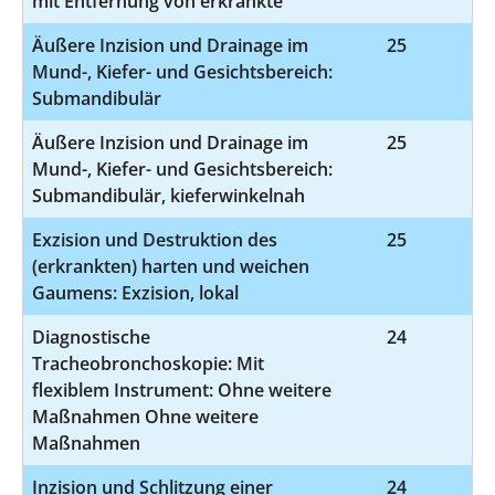
mit Entfernung von erkrankte
Äußere Inzision und Drainage im
25
5
Mund-, Kiefer- und Gesichtsbereich:
Submandibulär
Äußere Inzision und Drainage im
25
5
Mund-, Kiefer- und Gesichtsbereich:
Submandibulär, kieferwinkelnah
Exzision und Destruktion des
25
5
(erkrankten) harten und weichen
Gaumens: Exzision, lokal
Diagnostische
24
1-
Tracheobronchoskopie: Mit
flexiblem Instrument: Ohne weitere
Maßnahmen Ohne weitere
Maßnahmen
Inzision und Schlitzung einer
24
5-