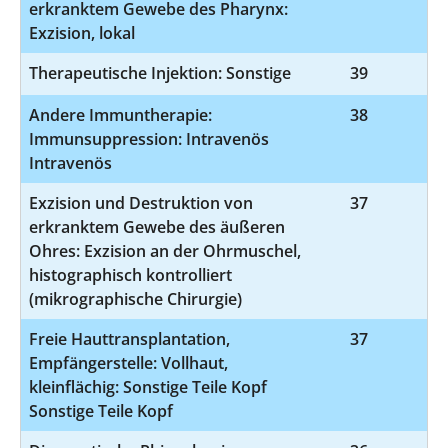
erkranktem Gewebe des Pharynx:
Exzision, lokal
Therapeutische Injektion: Sonstige
39
8
Andere Immuntherapie:
38
8-
Immunsuppression: Intravenös
Intravenös
Exzision und Destruktion von
37
5
erkranktem Gewebe des äußeren
Ohres: Exzision an der Ohrmuschel,
histographisch kontrolliert
(mikrographische Chirurgie)
Freie Hauttransplantation,
37
5-
Empfängerstelle: Vollhaut,
kleinflächig: Sonstige Teile Kopf
Sonstige Teile Kopf