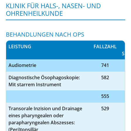
KLINIK FÜR HALS-, NASEN- UND
OHRENHEILKUNDE
BEHANDLUNGEN NACH OPS
LEISTUNG
FALLZAHL
SCH
Audiometrie
741
Diagnostische Ösophagoskopie:
582
1
Mit starrem Instrument
555
1-
Transorale Inzision und Drainage
529
5
eines pharyngealen oder
parapharyngealen Abszesses:
(Peri)tonsillär