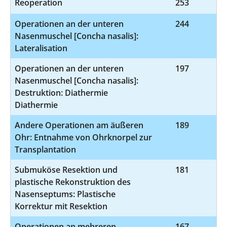
Reoperation
253
Operationen an der unteren
244
5
Nasenmuschel [Concha nasalis]:
Lateralisation
Operationen an der unteren
197
5-
Nasenmuschel [Concha nasalis]:
Destruktion: Diathermie
Diathermie
Andere Operationen am äußeren
189
5
Ohr: Entnahme von Ohrknorpel zur
Transplantation
Submuköse Resektion und
181
5
plastische Rekonstruktion des
Nasenseptums: Plastische
Korrektur mit Resektion
Operationen an mehreren
167
5-