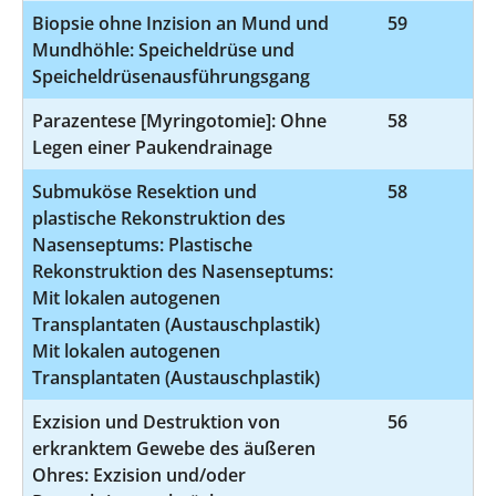
Biopsie ohne Inzision an Mund und
59
1
Mundhöhle: Speicheldrüse und
Speicheldrüsenausführungsgang
Parazentese [Myringotomie]: Ohne
58
5
Legen einer Paukendrainage
Submuköse Resektion und
58
5-
plastische Rekonstruktion des
Nasenseptums: Plastische
Rekonstruktion des Nasenseptums:
Mit lokalen autogenen
Transplantaten (Austauschplastik)
Mit lokalen autogenen
Transplantaten (Austauschplastik)
Exzision und Destruktion von
56
5
erkranktem Gewebe des äußeren
Ohres: Exzision und/oder