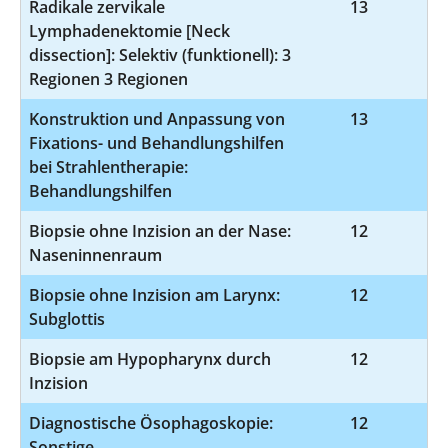
Radikale zervikale
13
5-
Lymphadenektomie [Neck
dissection]: Selektiv (funktionell): 3
Regionen 3 Regionen
Konstruktion und Anpassung von
13
8
Fixations- und Behandlungshilfen
bei Strahlentherapie:
Behandlungshilfen
Biopsie ohne Inzision an der Nase:
12
1
Naseninnenraum
Biopsie ohne Inzision am Larynx:
12
1
Subglottis
Biopsie am Hypopharynx durch
12
Inzision
Diagnostische Ösophagoskopie:
12
1
Sonstige