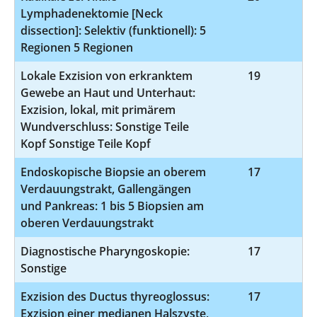
Lymphadenektomie [Neck
dissection]: Selektiv (funktionell): 5
Regionen 5 Regionen
Lokale Exzision von erkranktem
19
5-
Gewebe an Haut und Unterhaut:
Exzision, lokal, mit primärem
Wundverschluss: Sonstige Teile
Kopf Sonstige Teile Kopf
Endoskopische Biopsie an oberem
17
1
Verdauungstrakt, Gallengängen
und Pankreas: 1 bis 5 Biopsien am
oberen Verdauungstrakt
Diagnostische Pharyngoskopie:
17
1
Sonstige
Exzision des Ductus thyreoglossus:
17
5
Exzision einer medianen Halszyste,