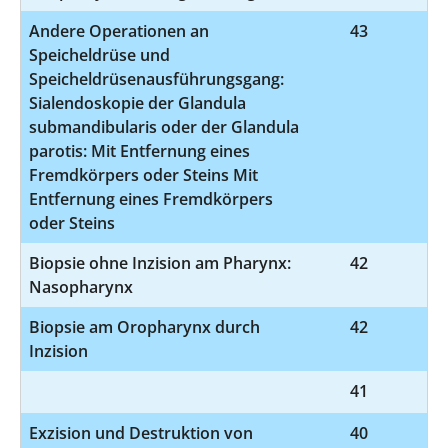
Andere Operationen an
43
5-
Speicheldrüse und
Speicheldrüsenausführungsgang:
Sialendoskopie der Glandula
submandibularis oder der Glandula
parotis: Mit Entfernung eines
Fremdkörpers oder Steins Mit
Entfernung eines Fremdkörpers
oder Steins
Biopsie ohne Inzision am Pharynx:
42
1
Nasopharynx
Biopsie am Oropharynx durch
42
Inzision
41
9
Exzision und Destruktion von
40
5