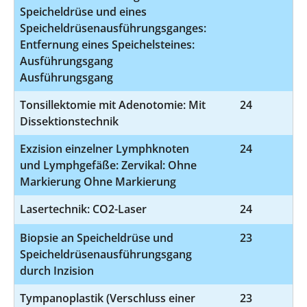
Speicheldrüse und eines
Speicheldrüsenausführungsganges:
Entfernung eines Speichelsteines:
Ausführungsgang
Ausführungsgang
Tonsillektomie mit Adenotomie: Mit
24
5
Dissektionstechnik
Exzision einzelner Lymphknoten
24
5-
und Lymphgefäße: Zervikal: Ohne
Markierung Ohne Markierung
Lasertechnik: CO2-Laser
24
5
Biopsie an Speicheldrüse und
23
Speicheldrüsenausführungsgang
durch Inzision
Tympanoplastik (Verschluss einer
23
5-