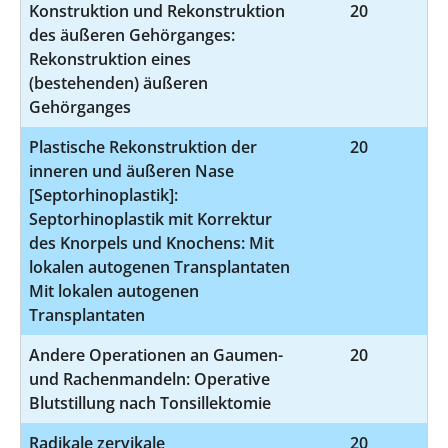
Konstruktion und Rekonstruktion
20
5
des äußeren Gehörganges:
Rekonstruktion eines
(bestehenden) äußeren
Gehörganges
Plastische Rekonstruktion der
20
5-
inneren und äußeren Nase
[Septorhinoplastik]:
Septorhinoplastik mit Korrektur
des Knorpels und Knochens: Mit
lokalen autogenen Transplantaten
Mit lokalen autogenen
Transplantaten
Andere Operationen an Gaumen-
20
5
und Rachenmandeln: Operative
Blutstillung nach Tonsillektomie
Radikale zervikale
20
5-