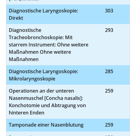
Diagnostische Laryngoskopie:
303
1
Direkt
Diagnostische
293
1-
Tracheobronchoskopie: Mit
starrem Instrument: Ohne weitere
Maßnahmen Ohne weitere
Maßnahmen
Diagnostische Laryngoskopie:
285
1
Mikrolaryngoskopie
Operationen an der unteren
259
5
Nasenmuschel [Concha nasalis]:
Konchotomie und Abtragung von
hinteren Enden
Tamponade einer Nasenblutung
259