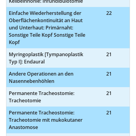
Keilbeinhöhle: Infundibulotomie
Einfache Wiederherstellung der
22
5-
Oberflächenkontinuität an Haut
und Unterhaut: Primärnaht:
Sonstige Teile Kopf Sonstige Teile
Kopf
Myringoplastik [Tympanoplastik
21
5
Typ I]: Endaural
Andere Operationen an den
21
Nasennebenhöhlen
Permanente Tracheostomie:
21
5
Tracheotomie
Permanente Tracheostomie:
21
5
Tracheotomie mit mukokutaner
Anastomose