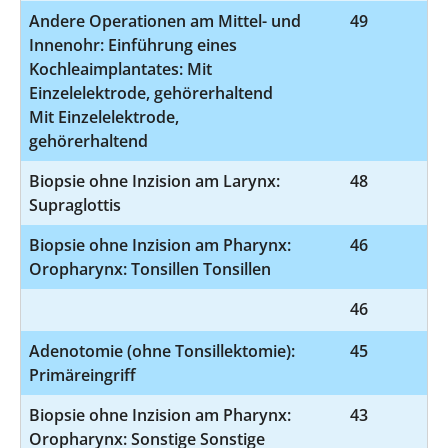
Andere Operationen am Mittel- und
49
5-
Innenohr: Einführung eines
Kochleaimplantates: Mit
Einzelelektrode, gehörerhaltend
Mit Einzelelektrode,
gehörerhaltend
Biopsie ohne Inzision am Larynx:
48
1
Supraglottis
Biopsie ohne Inzision am Pharynx:
46
1-
Oropharynx: Tonsillen Tonsillen
46
9
Adenotomie (ohne Tonsillektomie):
45
5
Primäreingriff
Biopsie ohne Inzision am Pharynx:
43
1-
Oropharynx: Sonstige Sonstige