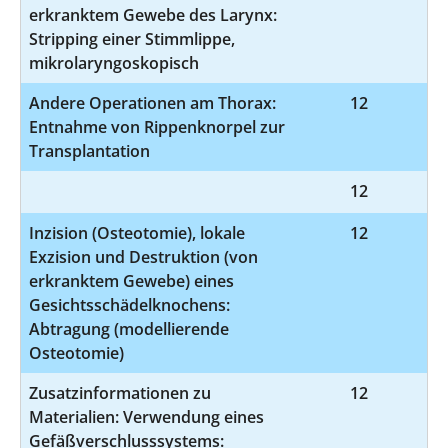
erkranktem Gewebe des Larynx:
Stripping einer Stimmlippe,
mikrolaryngoskopisch
Andere Operationen am Thorax:
12
5
Entnahme von Rippenknorpel zur
Transplantation
12
5-
Inzision (Osteotomie), lokale
12
5
Exzision und Destruktion (von
erkranktem Gewebe) eines
Gesichtsschädelknochens:
Abtragung (modellierende
Osteotomie)
Zusatzinformationen zu
12
8-
Materialien: Verwendung eines
Gefäßverschlusssystems: