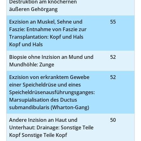
Destruktion am knöchernen
äußeren Gehörgang
Exzision an Muskel, Sehne und
55
5-
Faszie: Entnahme von Faszie zur
Transplantation: Kopf und Hals
Kopf und Hals
Biopsie ohne Inzision an Mund und
52
1
Mundhöhle: Zunge
Exzision von erkranktem Gewebe
52
5
einer Speicheldrüse und eines
Speicheldrüsenausführungsganges:
Marsupialisation des Ductus
submandibularis (Wharton-Gang)
Andere Inzision an Haut und
50
5-
Unterhaut: Drainage: Sonstige Teile
Kopf Sonstige Teile Kopf