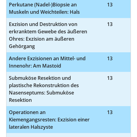
Perkutane (Nadel-)Biopsie an
13
1
Muskeln und Weichteilen: Hals
Exzision und Destruktion von
13
5
erkranktem Gewebe des äußeren
Ohres: Exzision am äußeren
Gehörgang
Andere Exzisionen an Mittel- und
13
5
Innenohr: Am Mastoid
Submuköse Resektion und
13
5
plastische Rekonstruktion des
Nasenseptums: Submuköse
Resektion
Operationen an
13
5
Kiemengangsresten: Exzision einer
lateralen Halszyste