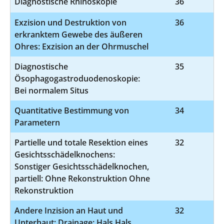
Diagnostische Rhinoskopie
36
Exzision und Destruktion von
36
5
erkranktem Gewebe des äußeren
Ohres: Exzision an der Ohrmuschel
Diagnostische
35
1
Ösophagogastroduodenoskopie:
Bei normalem Situs
Quantitative Bestimmung von
34
Parametern
Partielle und totale Resektion eines
32
5-
Gesichtsschädelknochens:
Sonstiger Gesichtsschädelknochen,
partiell: Ohne Rekonstruktion Ohne
Rekonstruktion
Andere Inzision an Haut und
32
5-
Unterhaut: Drainage: Hals Hals