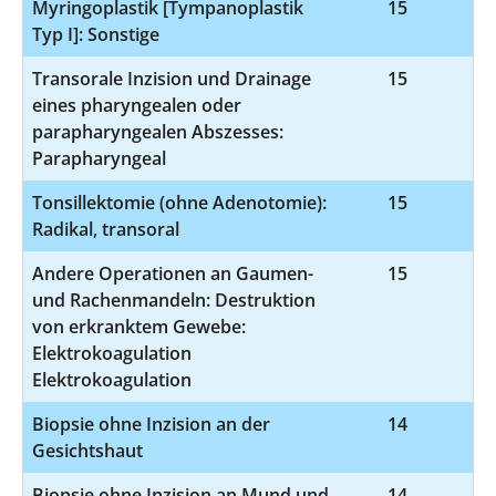
Myringoplastik [Tympanoplastik
15
5
Typ I]: Sonstige
Transorale Inzision und Drainage
15
5
eines pharyngealen oder
parapharyngealen Abszesses:
Parapharyngeal
Tonsillektomie (ohne Adenotomie):
15
5
Radikal, transoral
Andere Operationen an Gaumen-
15
5-
und Rachenmandeln: Destruktion
von erkranktem Gewebe:
Elektrokoagulation
Elektrokoagulation
Biopsie ohne Inzision an der
14
Gesichtshaut
Biopsie ohne Inzision an Mund und
14
1