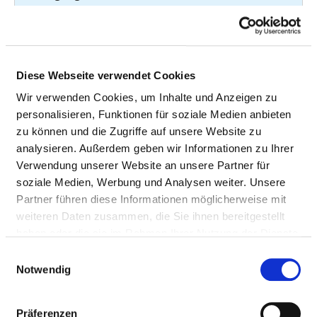
Exzision und Destruktion von
29
5
erkranktem Gewebe der Nase:
Exzision an der inneren Nase,
endonasal
Diese Webseite verwendet Cookies
Wir verwenden Cookies, um Inhalte und Anzeigen zu
Andere Operationen an der Nase:
29
5
personalisieren, Funktionen für soziale Medien anbieten
Sonstige
zu können und die Zugriffe auf unsere Website zu
Tonsillektomie (ohne Adenotomie):
29
5
analysieren. Außerdem geben wir Informationen zu Ihrer
Partiell, transoral
Verwendung unserer Website an unsere Partner für
soziale Medien, Werbung und Analysen weiter. Unsere
Resektion der Ohrmuschel: Partiell,
28
5
Partner führen diese Informationen möglicherweise mit
histographisch kontrolliert
weiteren Daten zusammen, die Sie ihnen bereitgestellt
(mikrographische Chirurgie)
haben oder die sie im Rahmen Ihrer Nutzung der Dienste
gesammelt haben.
Biopsie an anderen Strukturen des
27
1
Einwilligungsauswahl
Mundes und der Mundhöhle durch
Notwendig
Inzision: Mundboden
Präferenzen
27
1-