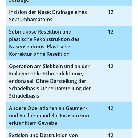
Inzision der Nase: Drainage eines
12
5
Septumhämatoms
Submuköse Resektion und
12
5
plastische Rekonstruktion des
Nasenseptums: Plastische
Korrektur ohne Resektion
Operation am Siebbein und an der
12
5-
Keilbeinhöhle: Ethmoidektomie,
endonasal: Ohne Darstellung der
Schädelbasis Ohne Darstellung der
Schädelbasis
Andere Operationen an Gaumen-
12
5
und Rachenmandeln: Exzision von
erkranktem Gewebe
Exzision und Destruktion von
12
5