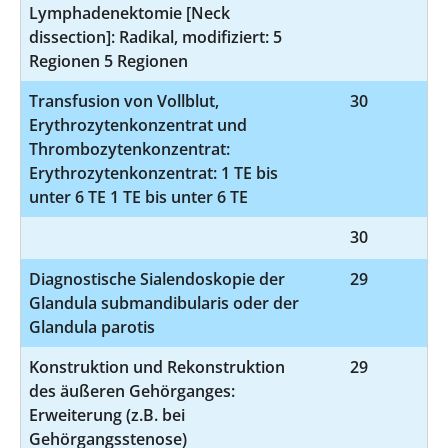
Lymphadenektomie [Neck
dissection]: Radikal, modifiziert: 5
Regionen 5 Regionen
Transfusion von Vollblut,
30
8-
Erythrozytenkonzentrat und
Thrombozytenkonzentrat:
Erythrozytenkonzentrat: 1 TE bis
unter 6 TE 1 TE bis unter 6 TE
30
9
Diagnostische Sialendoskopie der
29
Glandula submandibularis oder der
Glandula parotis
Konstruktion und Rekonstruktion
29
5
des äußeren Gehörganges:
Erweiterung (z.B. bei
Gehörgangsstenose)