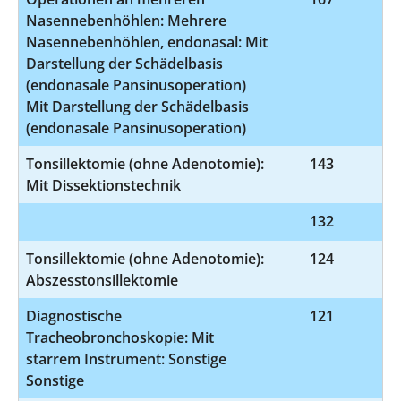
Nasennebenhöhlen: Mehrere
Nasennebenhöhlen, endonasal: Mit
Darstellung der Schädelbasis
(endonasale Pansinusoperation)
Mit Darstellung der Schädelbasis
(endonasale Pansinusoperation)
Tonsillektomie (ohne Adenotomie):
143
5
Mit Dissektionstechnik
132
9
Tonsillektomie (ohne Adenotomie):
124
5
Abszesstonsillektomie
Diagnostische
121
1-
Tracheobronchoskopie: Mit
starrem Instrument: Sonstige
Sonstige