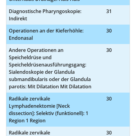
Diagnostische Pharyngoskopie:
31
1
Indirekt
Operationen an der Kieferhöhle:
30
5
Endonasal
Andere Operationen an
30
5-
Speicheldrüse und
Speicheldrüsenausführungsgang:
Sialendoskopie der Glandula
submandibularis oder der Glandula
parotis: Mit Dilatation Mit Dilatation
Radikale zervikale
30
5-
Lymphadenektomie [Neck
dissection]: Selektiv (funktionell): 1
Region 1 Region
Radikale zervikale
30
5-