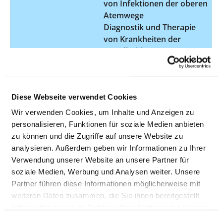
von Infektionen der oberen
Atemwege
Diagnostik und Therapie
von Krankheiten der
Mundhöhle
Diagnostik und Therapie
von Krankheiten des
äußeren Ohres
Diese Webseite verwendet Cookies
Diagnostik und Therapie
von Krankheiten des
Wir verwenden Cookies, um Inhalte und Anzeigen zu
Innenohres
personalisieren, Funktionen für soziale Medien anbieten
Diagnostik und Therapie
zu können und die Zugriffe auf unsere Website zu
von Krankheiten des
analysieren. Außerdem geben wir Informationen zu Ihrer
Mittelohres und des
Verwendung unserer Website an unsere Partner für
Warzenfortsatzes
soziale Medien, Werbung und Analysen weiter. Unsere
Diagnostik und Therapie
Partner führen diese Informationen möglicherweise mit
von Schlafstörungen /
weiteren Daten zusammen, die Sie ihnen bereitgestellt
Schlafmedizin
haben oder die sie im Rahmen Ihrer Nutzung der Dienste
Diagnostik und Therapie
gesammelt haben.