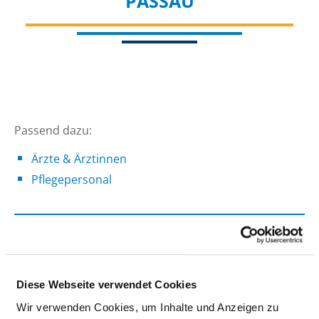
PASSAU
Passend dazu:
Ärzte & Ärztinnen
Pflegepersonal
AUSGEWÄHLTES THERAPEUTISCHES
PERSONAL IN PSYCHIATRIE UND
PSYCHOSOMATIK
Diese Webseite verwendet Cookies
Hier finden Sie Angaben zum therapeutischen
Wir verwenden Cookies, um Inhalte und Anzeigen zu
Personal des gesamten Krankenhauses.