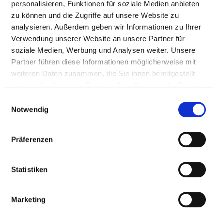
personalisieren, Funktionen für soziale Medien anbieten
zu können und die Zugriffe auf unsere Website zu
analysieren. Außerdem geben wir Informationen zu Ihrer
AUSGEWÄHLTES THERAPEUTISCHES
Verwendung unserer Website an unsere Partner für
PERSONAL IN PSYCHIATRIE UND
soziale Medien, Werbung und Analysen weiter. Unsere
PSYCHOSOMATIK
Partner führen diese Informationen möglicherweise mit
weiteren Daten zusammen, die Sie ihnen bereitgestellt
DIPLOM-PSYCHOLOGEN UND DIPLOM-
haben oder die sie im Rahmen Ihrer Nutzung der Dienste
PSYCHOLOGINNEN
gesammelt haben.
Einwilligungsauswahl
BERUFSGRUPPE
ANZAHL
ERLÄUTERUNG
Notwendig
Anzahl (gesamt)
4,26
Präferenzen
Personal mit direktem
4,26
Beschäftigungsverhältnis
Statistiken
Personal ohne direktes
0,00
Beschäftigungsverhältnis
Marketing
Personal in der
1,43