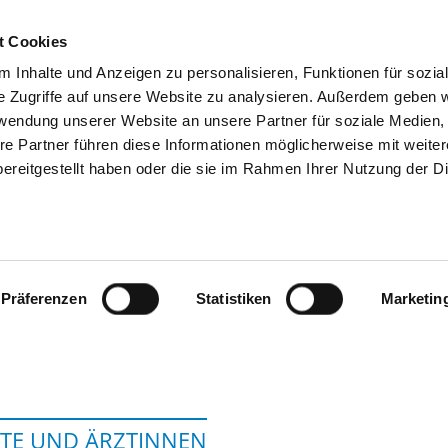
t Cookies
 Inhalte und Anzeigen zu personalisieren, Funktionen für sozia
SUCHEN
TIPPS & HILFE
DAS DKV
S
e Zugriffe auf unsere Website zu analysieren. Außerdem geben w
rwendung unserer Website an unsere Partner für soziale Medien
re Partner führen diese Informationen möglicherweise mit weite
ereitgestellt haben oder die sie im Rahmen Ihrer Nutzung der D
TAGESKLINIK UND INSTITUTSAMBU
UGENDPSYCHIATRIE, PSYCHOTHERA
IM BEZIRKSKRANKENHA
Präferenzen
Statistiken
Marketin
TE UND ÄRZTINNEN