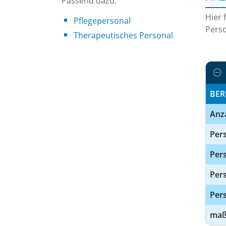
Passend dazu:
Hier 
Pflegepersonal
Perso
Therapeutisches Personal
BER
Anz
Pers
Pers
Per
Pers
maßg