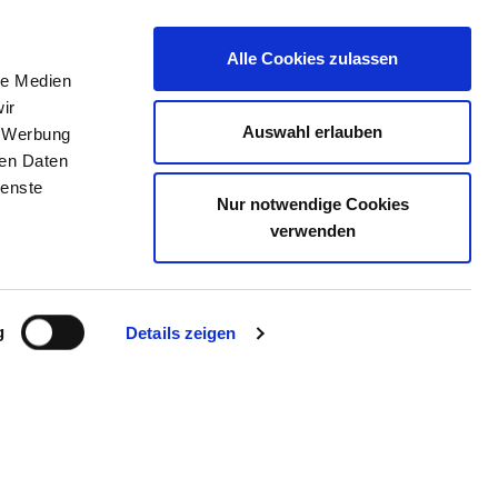
Alle Cookies zulassen
le Medien
TELLENBÖRSE
KONTAKT
IHRE MEINUNG
ir
Auswahl erlauben
, Werbung
ren Daten
ienste
Nur notwendige Cookies
LANZ FÜR KINDER- UND
verwenden
PIE UND PSYCHOSOMATIK
US PASSAU
g
Details zeigen