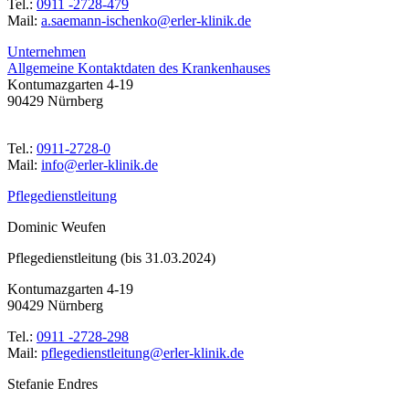
Tel.:
0911 -2728-479
Mail:
ed.kinilk-relre@oknehcsi-nnameas.a
Unternehmen
Allgemeine Kontaktdaten des Krankenhauses
Kontumazgarten 4-19
90429 Nürnberg
Tel.:
0911-2728-0
Mail:
ed.kinilk-relre@ofni
Pflegedienstleitung
Dominic Weufen
Pflegedienstleitung (bis 31.03.2024)
Kontumazgarten 4-19
90429 Nürnberg
Tel.:
0911 -2728-298
Mail:
ed.kinilk-relre@gnutieltsneidegelfp
Stefanie Endres