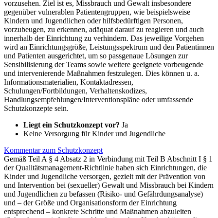
vorzusehen. Ziel ist es, Missbrauch und Gewalt insbesondere
gegenüber vulnerablen Patientengruppen, wie beispielsweise
Kindern und Jugendlichen oder hilfsbedürftigen Personen,
vorzubeugen, zu erkennen, adäquat darauf zu reagieren und auch
innerhalb der Einrichtung zu verhindern. Das jeweilige Vorgehen
wird an Einrichtungsgröße, Leistungsspektrum und den Patientinnen
und Patienten ausgerichtet, um so passgenaue Lösungen zur
Sensibilisierung der Teams sowie weitere geeignete vorbeugende
und intervenierende Maßnahmen festzulegen. Dies können u. a.
Informationsmaterialien, Kontaktadressen,
Schulungen/Fortbildungen, Verhaltenskodizes,
Handlungsempfehlungen/Interventionspläne oder umfassende
Schutzkonzepte sein.
Liegt ein Schutzkonzept vor?
Ja
Keine Versorgung für Kinder und Jugendliche
Kommentar zum Schutzkonzept
Gemäß Teil A § 4 Absatz 2 in Verbindung mit Teil B Abschnitt I § 1
der Qualitätsmanagement-Richtlinie haben sich Einrichtungen, die
Kinder und Jugendliche versorgen, gezielt mit der Prävention von
und Intervention bei (sexueller) Gewalt und Missbrauch bei Kindern
und Jugendlichen zu befassen (Risiko- und Gefährdungsanalyse)
und – der Größe und Organisationsform der Einrichtung
entsprechend – konkrete Schritte und Maßnahmen abzuleiten