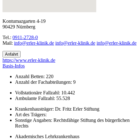
Kontumazgarten 4-19
90429 Nürnberg
Tel.:
0911-2728-0
Mail:
ed.kinilk-relre@ofni
ed.kinilk-relre@ofni
ed.kinilk-relre@ofni
Anfahrt
https://www.erler-klinik.de
Basis-Infos
Anzahl Betten: 220
Anzahl der Fachabteilungen: 9
Vollstationäre Fallzahl: 10.442
Ambulante Fallzahl: 55.528
Krankenhausträger: Dr. Fritz Erler Stiftung
Art des Trägers:
Sonstige Angaben: Rechtsfähige Stiftung des bürgerlichen
Rechts
Akademisches Lehrkrankenhaus