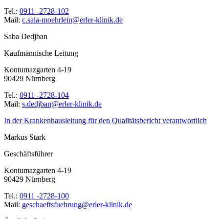
Tel.:
0911 -2728-102
Mail:
ed.kinilk-relre@nielrheom-alas.c
Saba Dedjban
Kaufmännische Leitung
Kontumazgarten 4-19
90429 Nürnberg
Tel.:
0911 -2728-104
Mail:
ed.kinilk-relre@nabjded.s
In der Krankenhausleitung für den Qualitätsbericht verantwortlich
Markus Stark
Geschäftsführer
Kontumazgarten 4-19
90429 Nürnberg
Tel.:
0911 -2728-100
Mail:
ed.kinilk-relre@gnurheufstfeahcseg