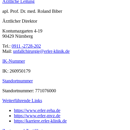
Ärztliche Leitung
apl. Prof. Dr. med. Roland Biber
Ärztlicher Direktor
Kontumazgarten 4-19
90429 Nürnberg
Tel.:
0911 -2728-202
Mail:
ed.kinilk-relre@eigrurihcllafnu
IK-Nummer
IK: 260950179
Standortnummer
Standortnummer: 771076000
Weiterführende Links
https://www.erler-reha.de
https://www.erler-mvz.de
https://karriere.erler-klinik.de