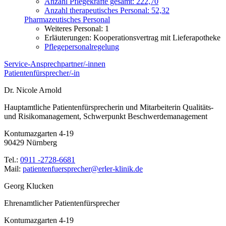
Anzahl Pflegekräfte gesamt: 222,70
Anzahl therapeutisches Personal: 52,32
Pharmazeutisches Personal
Weiteres Personal: 1
Erläuterungen: Kooperationsvertrag mit Lieferapotheke
Pflegepersonalregelung
Service-Ansprechpartner/-innen
Patientenfürsprecher/-in
Dr. Nicole Arnold
Hauptamtliche Patientenfürsprecherin und Mitarbeiterin Qualitäts-
und Risikomanagement, Schwerpunkt Beschwerdemanagement
Kontumazgarten 4-19
90429 Nürnberg
Tel.:
0911 -2728-6681
Mail:
ed.kinilk-relre@rehcerpsreufnetneitap
Georg Klucken
Ehrenamtlicher Patientenfürsprecher
Kontumazgarten 4-19