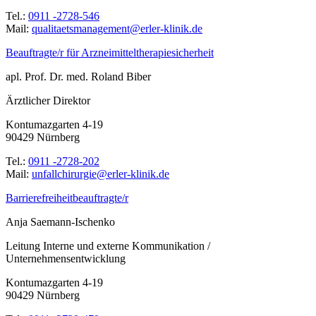
Tel.:
0911 -2728-546
Mail:
ed.kinilk-relre@tnemeganamsteatilauq
Beauftragte/r für Arzneimitteltherapiesicherheit
apl. Prof. Dr. med. Roland Biber
Ärztlicher Direktor
Kontumazgarten 4-19
90429 Nürnberg
Tel.:
0911 -2728-202
Mail:
ed.kinilk-relre@eigrurihcllafnu
Barrierefreiheitbeauftragte/r
Anja Saemann-Ischenko
Leitung Interne und externe Kommunikation /
Unternehmensentwicklung
Kontumazgarten 4-19
90429 Nürnberg