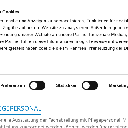
t Cookies
 Inhalte und Anzeigen zu personalisieren, Funktionen für sozia
SUCHEN
TIPPS & HILFE
DAS DKV
S
e Zugriffe auf unsere Website zu analysieren. Außerdem geben w
rwendung unserer Website an unsere Partner für soziale Medien
re Partner führen diese Informationen möglicherweise mit weite
ereitgestellt haben oder die sie im Rahmen Ihrer Nutzung der D
KLINIKEN DR. ERLE
Präferenzen
Statistiken
Marketin
EGEPERSONAL
nelle Ausstattung der Fachabteilung mit Pflegepersonal. Mit
bteilung zugeordnet werden können, werden übergreifend 