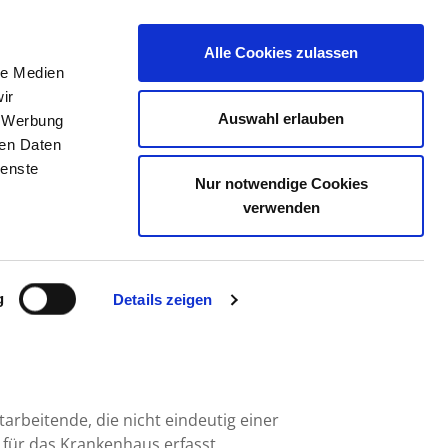
Alle Cookies zulassen
le Medien
TELLENBÖRSE
KONTAKT
IHRE MEINUNG
ir
Auswahl erlauben
, Werbung
ren Daten
ienste
Nur notwendige Cookies
R GGMBH
verwenden
g
Details zeigen
arbeitende, die nicht eindeutig einer
für das Krankenhaus erfasst.