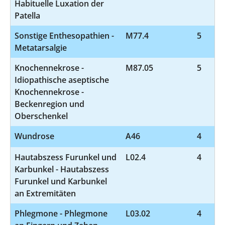
Habituelle Luxation der
Patella
Sonstige Enthesopathien -
M77.4
5
Metatarsalgie
Knochennekrose -
M87.05
5
Idiopathische aseptische
Knochennekrose -
Beckenregion und
Oberschenkel
Wundrose
A46
4
Hautabszess Furunkel und
L02.4
4
Karbunkel - Hautabszess
Furunkel und Karbunkel
an Extremitäten
Phlegmone - Phlegmone
L03.02
4