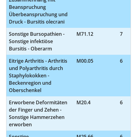
Beanspruchung
Überbeanspruchung und
Druck - Bursitis olecrani
Sonstige Bursopathien -
M71.12
7
Sonstige infektiöse
Bursitis - Oberarm
Eitrige Arthritis - Arthritis
M00.05
6
und Polyarthritis durch
Staphylokokken -
Beckenregion und
Oberschenkel
Erworbene Deformitäten
M20.4
6
der Finger und Zehen -
Sonstige Hammerzehen
erworben
Sonstige
M25.66
6