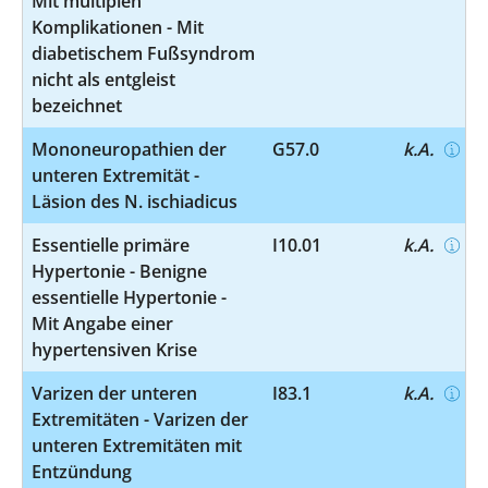
Mit multiplen
Komplikationen - Mit
diabetischem Fußsyndrom
nicht als entgleist
bezeichnet
Mononeuropathien der
G57.0
k.A.
unteren Extremität -
Läsion des N. ischiadicus
Essentielle primäre
I10.01
k.A.
Hypertonie - Benigne
essentielle Hypertonie -
Mit Angabe einer
hypertensiven Krise
Varizen der unteren
I83.1
k.A.
Extremitäten - Varizen der
unteren Extremitäten mit
Entzündung