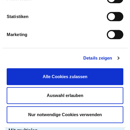
unteren Extremität
einschließlich Hüfte
Statistiken
Neubildung unsicheren
D48.1
k.A.
oder unbekannten
Marketing
Verhaltens an sonstigen
und nicht näher
bezeichneten
Lokalisationen -
Details zeigen
Bindegewebe und andere
Weichteilgewebe
Alle Cookies zulassen
Purpura und sonstige
D69.3
k.A.
hämorrhagische
Auswahl erlauben
Diathesen - Idiopathische
thrombozytopenische
Purpura
Nur notwendige Cookies verwenden
Diabetes mellitus Typ 2 -
E11.74
k.A.