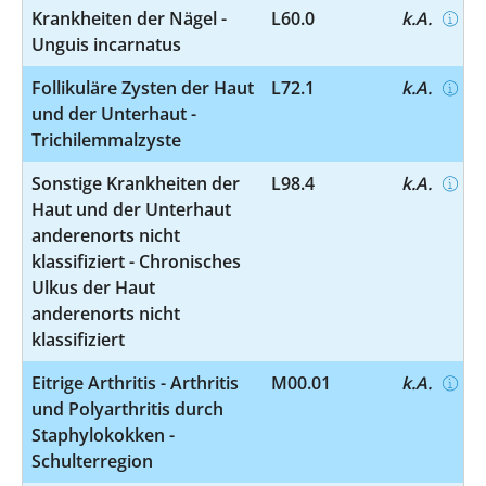
Krankheiten der Nägel -
L60.0
k.A.
Unguis incarnatus
Follikuläre Zysten der Haut
L72.1
k.A.
und der Unterhaut -
Trichilemmalzyste
Sonstige Krankheiten der
L98.4
k.A.
Haut und der Unterhaut
anderenorts nicht
klassifiziert - Chronisches
Ulkus der Haut
anderenorts nicht
klassifiziert
Eitrige Arthritis - Arthritis
M00.01
k.A.
und Polyarthritis durch
Staphylokokken -
Schulterregion