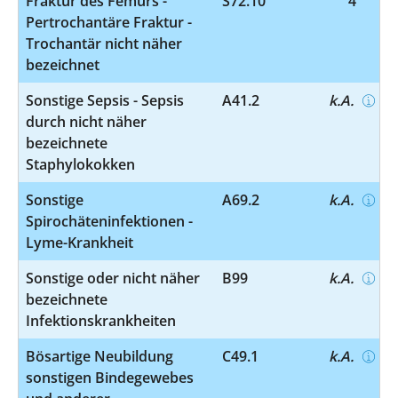
Fraktur des Femurs -
S72.10
4
Pertrochantäre Fraktur -
Trochantär nicht näher
bezeichnet
Sonstige Sepsis - Sepsis
A41.2
k.A.
durch nicht näher
bezeichnete
Staphylokokken
Sonstige
A69.2
k.A.
Spirochäteninfektionen -
Lyme-Krankheit
Sonstige oder nicht näher
B99
k.A.
bezeichnete
Infektionskrankheiten
Bösartige Neubildung
C49.1
k.A.
sonstigen Bindegewebes