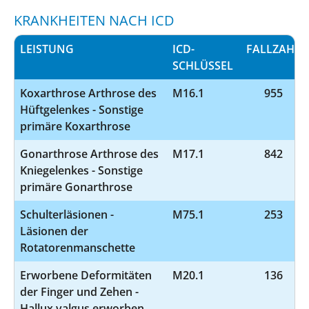
KRANKHEITEN NACH ICD
LEISTUNG
ICD-
FALLZAHL
SCHLÜSSEL
Koxarthrose Arthrose des
M16.1
955
Hüftgelenkes - Sonstige
primäre Koxarthrose
Gonarthrose Arthrose des
M17.1
842
Kniegelenkes - Sonstige
primäre Gonarthrose
Schulterläsionen -
M75.1
253
Läsionen der
Rotatorenmanschette
Erworbene Deformitäten
M20.1
136
der Finger und Zehen -
Hallux valgus erworben