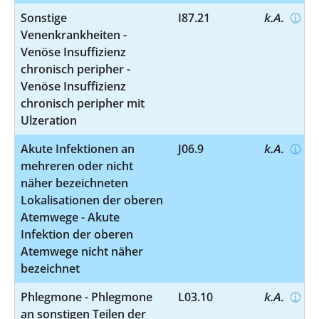
Sonstige
I87.21
k.A.
Venenkrankheiten -
Venöse Insuffizienz
chronisch peripher -
Venöse Insuffizienz
chronisch peripher mit
Ulzeration
Akute Infektionen an
J06.9
k.A.
mehreren oder nicht
näher bezeichneten
Lokalisationen der oberen
Atemwege - Akute
Infektion der oberen
Atemwege nicht näher
bezeichnet
Phlegmone - Phlegmone
L03.10
k.A.
an sonstigen Teilen der