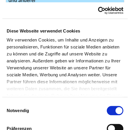
und anderer
Weichteilgewebe -
Bindegewebe und andere
Weichteilgewebe der
oberen Extremität
Diese Webseite verwendet Cookies
einschließlich Schulter
Wir verwenden Cookies, um Inhalte und Anzeigen zu
Gutartige Neubildung des
D17.2
k.A.
personalisieren, Funktionen für soziale Medien anbieten
Fettgewebes - Gutartige
zu können und die Zugriffe auf unsere Website zu
Neubildung des
analysieren. Außerdem geben wir Informationen zu Ihrer
Fettgewebes der Haut und
Verwendung unserer Website an unsere Partner für
der Unterhaut der
soziale Medien, Werbung und Analysen weiter. Unsere
Extremitäten
Partner führen diese Informationen möglicherweise mit
weiteren Daten zusammen, die Sie ihnen bereitgestellt
Sonstige gutartige
D21.2
k.A.
haben oder die sie im Rahmen Ihrer Nutzung der Dienste
Neubildungen des
gesammelt haben.
Einwilligungsauswahl
Bindegewebes und
Notwendig
anderer Weichteilgewebe -
Bindegewebe und andere
Weichteilgewebe der
Präferenzen