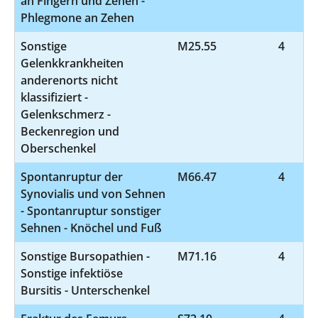
an Fingern und Zehen -
Phlegmone an Zehen
Sonstige
M25.55
4
Gelenkkrankheiten
anderenorts nicht
klassifiziert -
Gelenkschmerz -
Beckenregion und
Oberschenkel
Spontanruptur der
M66.47
4
Synovialis und von Sehnen
- Spontanruptur sonstiger
Sehnen - Knöchel und Fuß
Sonstige Bursopathien -
M71.16
4
Sonstige infektiöse
Bursitis - Unterschenkel