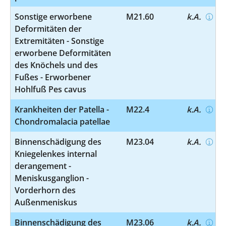
Sonstige erworbene
M21.60
k.A.
Deformitäten der
Extremitäten - Sonstige
erworbene Deformitäten
des Knöchels und des
Fußes - Erworbener
Hohlfuß Pes cavus
Krankheiten der Patella -
M22.4
k.A.
Chondromalacia patellae
Binnenschädigung des
M23.04
k.A.
Kniegelenkes internal
derangement -
Meniskusganglion -
Vorderhorn des
Außenmeniskus
Binnenschädigung des
M23.06
k.A.