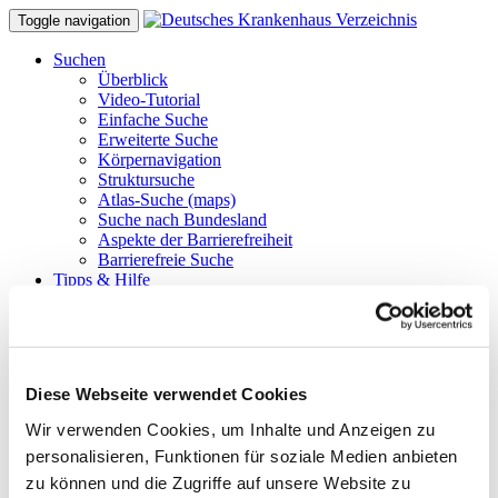
Toggle navigation
Suchen
Überblick
Video-Tutorial
Einfache Suche
Erweiterte Suche
Körpernavigation
Struktursuche
Atlas-Suche (maps)
Suche nach Bundesland
Aspekte der Barrierefreiheit
Barrierefreie Suche
Tipps & Hilfe
Hilfe zu den Suchfunktionen
Tipps und Tricks
FAQ
Glossar benutzter Begriffe
Krankenhäuser gezielt finden
Diese Webseite verwendet Cookies
Suchergebnisse filtern
Merken und Vergleichen
Wir verwenden Cookies, um Inhalte und Anzeigen zu
Barrierefreie Suche
personalisieren, Funktionen für soziale Medien anbieten
Hinweise für Einweiser
Tipps zur Stellenbörse
zu können und die Zugriffe auf unsere Website zu