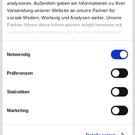
Das DKV
analysieren. Außerdem geben wir Informationen zu Ihrer
Über das DKV
Verwendung unserer Website an unsere Partner für
Darstellung der Qualität
Die DKTIG
soziale Medien, Werbung und Analysen weiter. Unsere
Stellenbörse
Partner führen diese Informationen möglicherweise mit
Kontakt
weiteren Daten zusammen, die Sie ihnen bereitgestellt
Ihre Meinung
haben oder die sie im Rahmen Ihrer Nutzung der Dienste
gesammelt haben.
Einwilligungsauswahl
Notwendig
Startseite der Fachabteilung
Kliniken Dr. Erler gGmbH
Präferenzen
Klinik für Orthopädie
Statistiken
Ärztliche Fachexpertise
Marketing
Orthopädie und Unfallchirurgie (AQ10)
Weiterbildungsermächtigung: 6 Jahre im Rotationssystem (2 Jahre
Common trunk / 4 Jahre Rotation Orthopädie, Unfallchirurgie,
Details zeigen