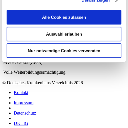
Wirbelsäulentherapie)
Spezielle Orthopädische Chirurgie (ZF41)
Alle Cookies zulassen
2 Jahre Weiterbildungsermächtigung
Notfallmedizin (ZF28)
Auswahl erlauben
Manuelle Medizin / Chirotherapie (Weiterbildungsordnung MWBO
2003 (ZF24)
Nur notwendige Cookies verwenden
Sportmedizin (ZF44)
Röntgendiagnostik – fachgebunden – (Weiterbildungsordnung
MWBO 2003 (ZF38)
Volle Weiterbildungsermächtigung
© Deutsches Krankenhaus Verzeichnis 2026
Kontakt
Impressum
Datenschutz
DKTIG