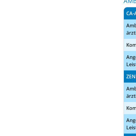
AMB
CA-
Amb
ärzt
Kom
Ang
Leis
ZEN
Amb
ärzt
Kom
Ang
Leis