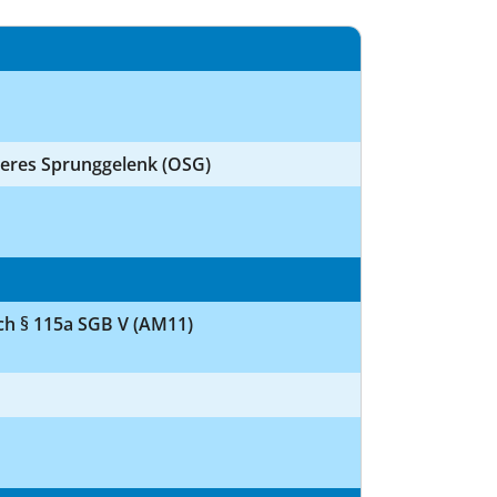
beres Sprunggelenk (OSG)
ch § 115a SGB V (AM11)