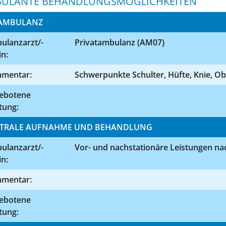
ULANTE BEHANDLUNGSMÖGLICHKEITEN
AMBULANZ
ulanzarzt/-
Privatambulanz (AM07)
in:
mentar:
Schwerpunkte Schulter, Hüfte, Knie, O
ebotene
tung:
TRALE AUFNAHME UND BEHANDLUNG
ulanzarzt/-
Vor- und nachstationäre Leistungen na
in:
mentar:
ebotene
tung: