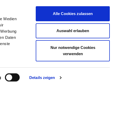
Alle Cookies zulassen
le Medien
TELLENBÖRSE
KONTAKT
IHRE MEINUNG
ir
Auswahl erlauben
, Werbung
ren Daten
ienste
Nur notwendige Cookies
R GGMBH
verwenden
g
Details zeigen