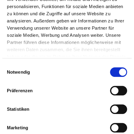
Fax: 0441-229-1725
personalisieren, Funktionen für soziale Medien anbieten
Mail:
ed.latipsoh-suip@eisehtseana
zu können und die Zugriffe auf unsere Website zu
Anfahrt
analysieren. Außerdem geben wir Informationen zu Ihrer
Verwendung unserer Website an unsere Partner für
https://www.pius-hospital.de/kliniken/anaesthesie-...
soziale Medien, Werbung und Analysen weiter. Unsere
Partner führen diese Informationen möglicherweise mit
weiteren Daten zusammen, die Sie ihnen bereitgestellt
haben oder die sie im Rahmen Ihrer Nutzung der Dienste
Ärztliche Leitung
gesammelt haben.
Einwilligungsauswahl
Dr. med. Joachim Gödeke (Klinikdirektor)
Notwendig
Dr. med. Matthias Felber (Leitender Arzt der Abteilung
für Interdisziplinäre Intensivmedizin)
Präferenzen
Dr. med. Andreas Marth (Leitender Arzt der Abteilung
für Anästhesie)
Statistiken
Marketing
Informationen und Leistungen der