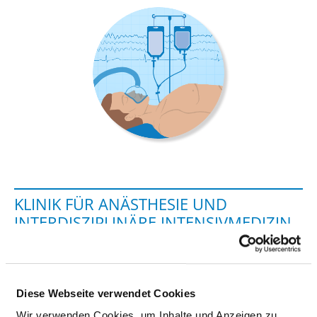
KLINIK FÜR ANÄSTHESIE UND
INTERDISZIPLINÄRE INTENSIVMEDIZIN
Georgstraße 12
26121 Oldenburg
Diese Webseite verwendet Cookies
Tel.:
0441-229-1701
Wir verwenden Cookies, um Inhalte und Anzeigen zu