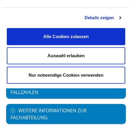
Fachabteilung
Details zeigen
PERSONELLE AUSSTATTUNG
Ärzte und Ärztinnen (inkl. Belegärzte): 45,00
Alle Cookies zulassen
Pflegekräfte: 87,80
Auswahl erlauben
FACHEXPERTISE UND WEITERBILDUNG
Nur notwendige Cookies verwenden
MEDIZINISCHES LEISTUNGSANGEBOT MIT
FALLZAHLEN
WEITERE INFORMATIONEN ZUR
FACHABTEILUNG