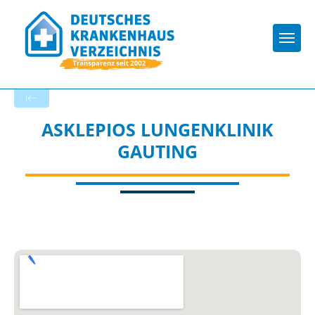
Togg
Zurück zu den Suchergebnissen
ASKLEPIOS LUNGENKLINIK
GAUTING