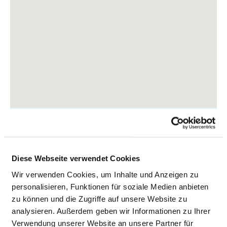
Robert-Koch-Allee 2
Diese Webseite verwendet Cookies
82131 Gauting
Wir verwenden Cookies, um Inhalte und Anzeigen zu
Tel.:
089-857910
personalisieren, Funktionen für soziale Medien anbieten
Mail:
moc.soipelksa@gnituag
zu können und die Zugriffe auf unsere Website zu
analysieren. Außerdem geben wir Informationen zu Ihrer
Anfahrt
Verwendung unserer Website an unsere Partner für