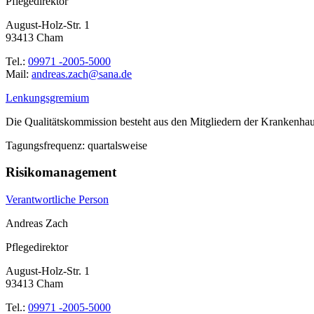
Pflegedirektor
August-Holz-Str. 1
93413 Cham
Tel.:
09971 -2005-5000
Mail:
ed.anas@hcaz.saerdna
Lenkungsgremium
Die Qualitätskommission besteht aus den Mitgliedern der Krankenhau
Tagungsfrequenz: quartalsweise
Risikomanagement
Verantwortliche Person
Andreas Zach
Pflegedirektor
August-Holz-Str. 1
93413 Cham
Tel.:
09971 -2005-5000