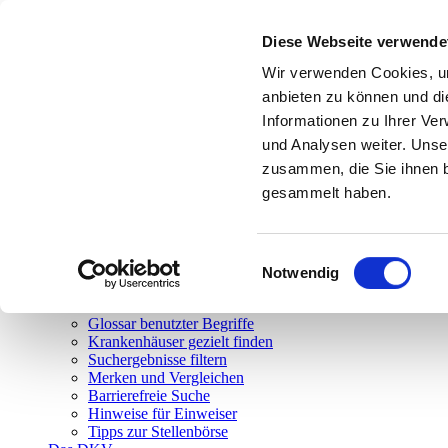
Toggle navigation
Diese Webseite verwende
Suchen
Überblick
Wir verwenden Cookies, um
Video-Tutorial
anbieten zu können und di
Einfache Suche
Informationen zu Ihrer Ve
Erweiterte Suche
Körpernavigation
und Analysen weiter. Unse
Struktursuche
zusammen, die Sie ihnen b
Atlas-Suche (maps)
gesammelt haben.
Suche nach Bundesland
Aspekte der Barrierefreiheit
Barrierefreie Suche
Tipps & Hilfe
Einwilligungsauswahl
Hilfe zu den Suchfunktionen
Notwendig
Tipps und Tricks
FAQ
Glossar benutzter Begriffe
Krankenhäuser gezielt finden
Suchergebnisse filtern
Merken und Vergleichen
Barrierefreie Suche
Hinweise für Einweiser
Tipps zur Stellenbörse