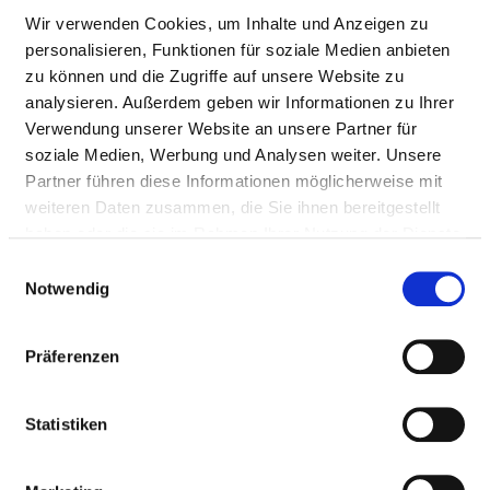
Wir verwenden Cookies, um Inhalte und Anzeigen zu
personalisieren, Funktionen für soziale Medien anbieten
zu können und die Zugriffe auf unsere Website zu
analysieren. Außerdem geben wir Informationen zu Ihrer
Verwendung unserer Website an unsere Partner für
soziale Medien, Werbung und Analysen weiter. Unsere
Partner führen diese Informationen möglicherweise mit
weiteren Daten zusammen, die Sie ihnen bereitgestellt
Robert-Weixler-Straße 46
haben oder die sie im Rahmen Ihrer Nutzung der Dienste
87439 Kempten
gesammelt haben.
Einwilligungsauswahl
Tel.:
0831-54026-2600
Notwendig
Mail:
ed.netpmek-hkb@ofni
Anfahrt
Präferenzen
http://www.bkh-kempten.de/
Statistiken