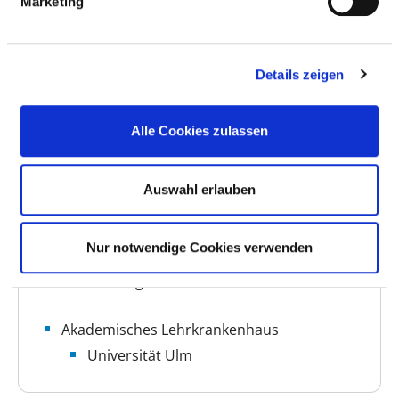
Marketing
BASIS-INFOS
Anzahl Betten: 120
Details zeigen
Anzahl der Fachabteilungen: 1
Alle Cookies zulassen
Vollstationäre Fallzahl: 1.869
Teilstationäre Fallzahl: 294
Ambulante Fallzahl: 19.643
Auswahl erlauben
Krankenhausträger: Bezirkskliniken
Nur notwendige Cookies verwenden
Schwaben
Art des Trägers: öffentlich
Akademisches Lehrkrankenhaus
Universität Ulm