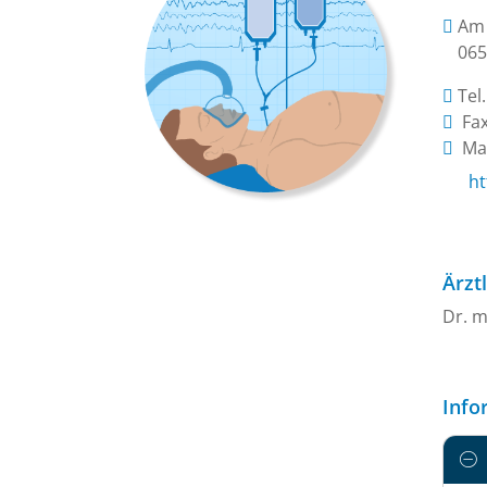
Am 
065
Tel
Fax
Mai
ht
Ärzt
Dr. m
Info