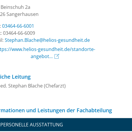
Beinschuh 2a
26 Sangerhausen
.:
03464-66-6001
: 03464-66-6009
l:
ed.tiehdnuseg-soileh@ehcalB.nahpetS
tps://www.helios-gesundheit.de/standorte-
angebot...
liche Leitung
ed. Stephan Blache (Chefarzt)
rmationen und Leistungen der Fachabteilung
PERSONELLE AUSSTATTUNG