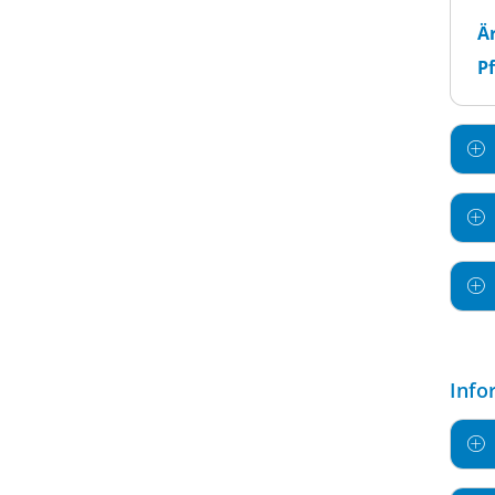
Är
Pf
Info