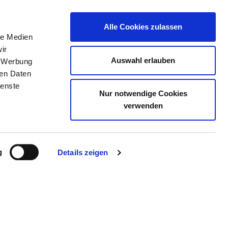
Alle Cookies zulassen
le Medien
TELLENBÖRSE
KONTAKT
IHRE MEINUNG
ir
Auswahl erlauben
, Werbung
ren Daten
ienste
Nur notwendige Cookies
ARZ | KLINIKSTANDORT
verwenden
EN
g
Details zeigen