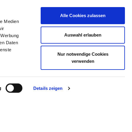
Alle Cookies zulassen
le Medien
TELLENBÖRSE
KONTAKT
IHRE MEINUNG
ir
Auswahl erlauben
, Werbung
ren Daten
ienste
Nur notwendige Cookies
ARZ | KLINIKSTANDORT
verwenden
EN
g
Details zeigen