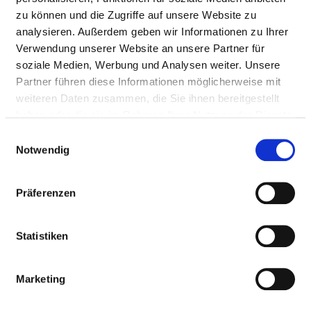
zu können und die Zugriffe auf unsere Website zu
Passend dazu:
analysieren. Außerdem geben wir Informationen zu Ihrer
Medizinisch-pflegerische Leistungen
Verwendung unserer Website an unsere Partner für
soziale Medien, Werbung und Analysen weiter. Unsere
Service & Ausstattung
Partner führen diese Informationen möglicherweise mit
weiteren Daten zusammen, die Sie ihnen bereitgestellt
MEDIZINISCHES
haben oder die sie im Rahmen Ihrer Nutzung der Dienste
LEISTUNGSANGEBOT DES
gesammelt haben.
Einwilligungsauswahl
KRANKENHAUSES
Notwendig
Präferenzen
Welche Krankheiten werden in diesem Krankenhaus
behandelt? Welche Behandlungsmethoden bietet dieses
Krankenhaus an?
Statistiken
Suchen Sie Krankheiten und Behandlungen, die in
diesem Krankenhaus behandelt oder durchgeführt
Marketing
werden, per Volltext-Suche.