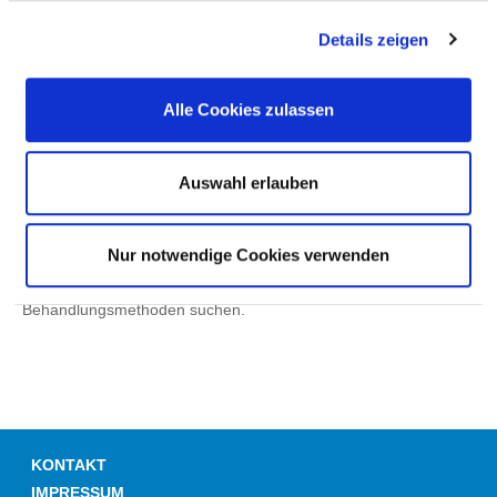
Details zeigen
Hinweis: Wenn die Suche nach einer Krankheit oder
Behandlungsmethode nicht zu einem Treffer führt, kann das
Alle Cookies zulassen
auch daran liegen, dass das gesuchte Wort nicht in der
Datenbank vorhanden ist. Die Datenbank basiert wesentlich auf
Auswahl erlauben
medizinischer Fachsprache (ICD/OPS). Versuchen Sie es dann
mit einem Suchwort-Synonym.
Nur notwendige Cookies verwenden
Tipp: Bei den einzelnen Fachabteilungen dieses Krankenhauses
können Sie gezielt nach behandelten Krankheiten und
Behandlungsmethoden suchen.
KONTAKT
IMPRESSUM