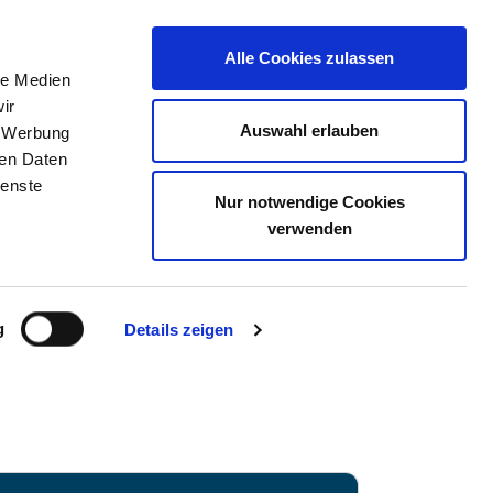
Alle Cookies zulassen
le Medien
TELLENBÖRSE
KONTAKT
IHRE MEINUNG
ir
Auswahl erlauben
, Werbung
ren Daten
ienste
Nur notwendige Cookies
M STANDORT MALCHIN
verwenden
g
Details zeigen