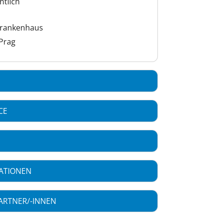
ntlich
krankenhaus
 Prag
CE
ATIONEN
ARTNER/-INNEN