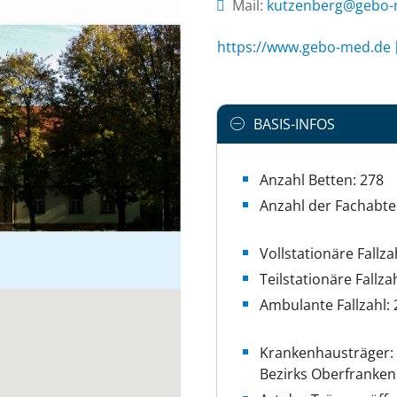
Mail:
ed.dem-obeg@greb
https://www.gebo-med.de
BASIS-INFOS
Anzahl Betten: 278
Anzahl der Fachabte
Vollstationäre Fallza
Teilstationäre Fallza
Ambulante Fallzahl: 
Krankenhausträger:
Bezirks Oberfranken