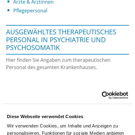
Ärzte & Ärztinnen
Pflegepersonal
AUSGEWÄHLTES THERAPEUTISCHES
PERSONAL IN PSYCHIATRIE UND
PSYCHOSOMATIK
Hier finden Sie Angaben zum therapeutischen
Personal des gesamten Krankenhauses.
SPEZIELLE THERAPEUTEN/-INNEN
ERGOTHERAPEUT UND ERGOTHERAPEUTIN
BERUFSGRUPPE
ANZAHL
ERLÄUTERUNG
Diese Webseite verwendet Cookies
Wir verwenden Cookies, um Inhalte und Anzeigen zu
Anzahl (gesamt)
0,26
personalisieren, Funktionen für soziale Medien anbieten