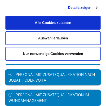
PHYSIOTHERAPEUTIN
Details zeigen
PÄDAGOGE UND PÄDAGOGIN / LEHRER UND
Alle Cookies zulassen
LEHRERIN
Auswahl erlauben
SOZIALPÄDAGOGE UND SOZIALPÄDAGOGIN
PERSONAL MIT WEITERBILDUNG ZUM
Nur notwendige Cookies verwenden
DIABETESBERATER / ZUR DIABETESBERATERIN
PERSONAL MIT ZUSATZQUALIFIKATION NACH
BOBATH ODER VOJTA
PERSONAL MIT ZUSATZQUALIFIKATION IM
WUNDMANAGEMENT