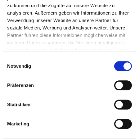
Personal mit direktem
0,26
zu können und die Zugriffe auf unsere Website zu
Beschäftigungsverhältnis
analysieren. Außerdem geben wir Informationen zu Ihrer
Verwendung unserer Website an unsere Partner für
Personal ohne direktes
0,00
soziale Medien, Werbung und Analysen weiter. Unsere
Beschäftigungsverhältnis
Partner führen diese Informationen möglicherweise mit
weiteren Daten zusammen, die Sie ihnen bereitgestellt
Personal in der
0,00
haben oder die sie im Rahmen Ihrer Nutzung der Dienste
ambulanten Versorgung
gesammelt haben.
Einwilligungsauswahl
Personal in der
0,26
Notwendig
stationären Versorgung
Präferenzen
DIÄTASSISTENT UND DIÄTASSISTENTIN
Statistiken
MASSEUR / MEDIZINISCHER BADEMEISTER
UND MASSEURIN / MEDIZINISCHE BADEMEISTERIN
Marketing
PHYSIOTHERAPEUT UND