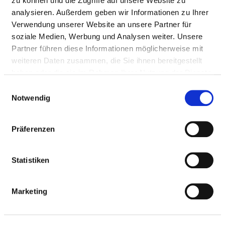
zu können und die Zugriffe auf unsere Website zu
analysieren. Außerdem geben wir Informationen zu Ihrer
Verwendung unserer Website an unsere Partner für
soziale Medien, Werbung und Analysen weiter. Unsere
Partner führen diese Informationen möglicherweise mit
weiteren Daten zusammen, die Sie ihnen bereitgestellt
haben oder die sie im Rahmen Ihrer Nutzung der Dienste
gesammelt haben.
Einwilligungsauswahl
Notwendig
Karte vergrößern
Präferenzen
Statistiken
FACHARZT FÜR ANÄSTHESIE ODER ASS.-
ARZT IM 3. WEITERBILDUNGSJAHR (M/W/D)
Marketing
Osterfelder Straße 157
46242 Bottrop