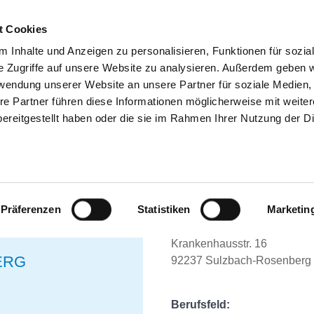
t Cookies
 Inhalte und Anzeigen zu personalisieren, Funktionen für sozia
e Zugriffe auf unsere Website zu analysieren. Außerdem geben w
SUCHEN
TIPPS & HILFE
DAS DKV
ST
rwendung unserer Website an unsere Partner für soziale Medien
re Partner führen diese Informationen möglicherweise mit weite
RANKENHÄUSER
ereitgestellt haben oder die sie im Rahmen Ihrer Nutzung der D
EXAMINIERTE GESU
/ MFA (M/W/D) FÜR 
Präferenzen
Statistiken
Marketin
AUS
PATIENTENAUFNAH
Krankenhausstr. 16
ERG
92237 Sulzbach-Rosenberg
Berufsfeld: