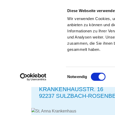
Diese Webseite verwende
Wir verwenden Cookies, um
anbieten zu können und di
Informationen zu Ihrer Ve
und Analysen weiter. Unse
STELLENBÖRSE FÜR K
zusammen, die Sie ihnen b
gesammelt haben.
ZURÜCK ZU DEN SUCHERGEBNISSEN
Einwilligungsauswahl
Notwendig
ST. ANNA KRANKENH
KRANKENHAUSSTR. 16
92237 SULZBACH-ROSENB