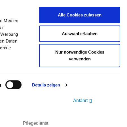
Alle Cookies zulassen
le Medien
ir
ELLENBÖRSE
KONTAKT
IHRE MEINUNG
Auswahl erlauben
, Werbung
ren Daten
ienste
Nur notwendige Cookies
verwenden
NDHEITS- UND KRANKENPFLEGER
DIE ZENTRALE
g
Details zeigen
ME
Anfahrt
Pflegedienst