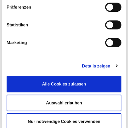
84066 Mallersdorf-Pfaffenberg
Präferenzen
Anfahrt
Statistiken
Berufsfeld:
Pflegedienst
Marketing
Hierarchiestufe:
Examinierte Pflegekraft
Abteilung:
Bereich:
Details zeigen
Anästhesiepflege, Anästhesie
Arbeitszeit:
Alle Cookies zulassen
Voll- oder Teilzeit
Arbeitsbeginn:
ab sofort
Auswahl erlauben
Arbeitsort:
Krankenhausstraße 6
84066 Mallersdorf-Pfaffenberg
Nur notwendige Cookies verwenden
Maps