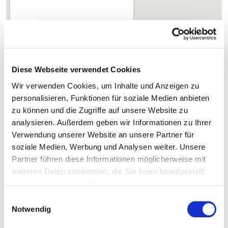
Diese Webseite verwendet Cookies
Wir verwenden Cookies, um Inhalte und Anzeigen zu
personalisieren, Funktionen für soziale Medien anbieten
zu können und die Zugriffe auf unsere Website zu
analysieren. Außerdem geben wir Informationen zu Ihrer
Verwendung unserer Website an unsere Partner für
soziale Medien, Werbung und Analysen weiter. Unsere
Karte vergrößern
Partner führen diese Informationen möglicherweise mit
Pflegefachmann (m/w/d)
weiteren Daten zusammen, die Sie ihnen bereitgestellt
Anästhesiepflege oder
haben oder die sie im Rahmen Ihrer Nutzung der Dienste
Anästhesietechnischer Assistent
gesammelt haben.
Einwilligungsauswahl
(m/w/d)
Notwendig
Krankenhausstraße 6