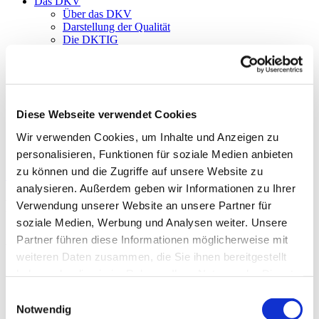
Das DKV
Über das DKV
Darstellung der Qualität
Die DKTIG
Stellenbörse
Kontakt
Ihre Meinung
Diese Webseite verwendet Cookies
Wir verwenden Cookies, um Inhalte und Anzeigen zu
Stellenbörse für Krankenhäuser
personalisieren, Funktionen für soziale Medien anbieten
zu können und die Zugriffe auf unsere Website zu
Zurück zu den Suchergebnissen
analysieren. Außerdem geben wir Informationen zu Ihrer
Klinikum Penzberg
Verwendung unserer Website an unsere Partner für
soziale Medien, Werbung und Analysen weiter. Unsere
Am Schloßbichl 7
Partner führen diese Informationen möglicherweise mit
82377 Penzberg
weiteren Daten zusammen, die Sie ihnen bereitgestellt
haben oder die sie im Rahmen Ihrer Nutzung der Dienste
gesammelt haben.
Einwilligungsauswahl
Notwendig