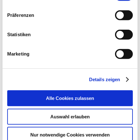
Klinikum Penzberg
Präferenzen
Statistiken
Marketing
Karte vergrößern
(Fach-)Gesundheits- und Krankenpfleger, MFA oder
OTA (m/w/d) mit OP Erfahrung unbefristet | zum
Details zeigen
nächstmöglichen Termin in Voll- oder Teilzeit für das
Klinikum Penzberg gesucht
Alle Cookies zulassen
Am Schloßbichl 7
82377 Penzberg
Auswahl erlauben
Anfahrt
Berufsfeld:
Funktionsdienst
Nur notwendige Cookies verwenden
Hierarchiestufe: