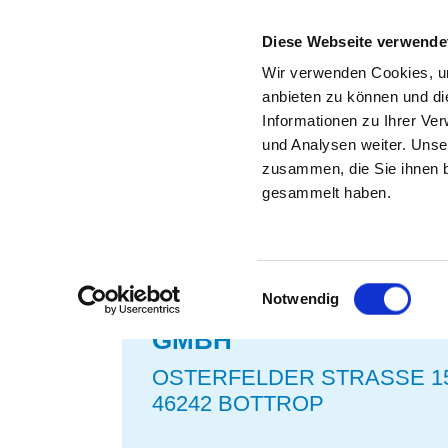
Diese Webseite verwende
Wir verwenden Cookies, um
anbieten zu können und di
Informationen zu Ihrer Ve
und Analysen weiter. Unse
STELLENBÖRSE FÜR K
zusammen, die Sie ihnen b
gesammelt haben.
ZURÜCK ZU DEN SUCHERGEBNISSEN
Einwilligungsauswahl
Notwendig
KNAPPSCHAFT KLINI
GMBH
OSTERFELDER STRASSE 15
46242 BOTTROP