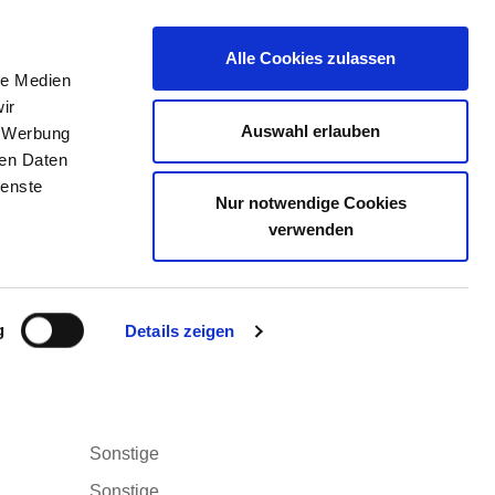
Alle Cookies zulassen
le Medien
ELLENBÖRSE
KONTAKT
IHRE MEINUNG
ir
Auswahl erlauben
, Werbung
ren Daten
ienste
Nur notwendige Cookies
verwenden
M/W/D) FÜR DIE GERIATRIE
g
Details zeigen
Anfahrt
Sonstige
Sonstige