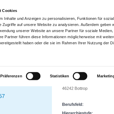
t Cookies
 Inhalte und Anzeigen zu personalisieren, Funktionen für sozia
SUCHEN
TIPPS & HILFE
DAS DKV
ST
e Zugriffe auf unsere Website zu analysieren. Außerdem geben w
rwendung unserer Website an unsere Partner für soziale Medien
re Partner führen diese Informationen möglicherweise mit weite
RANKENHÄUSER
ereitgestellt haben oder die sie im Rahmen Ihrer Nutzung der D
PHYSIOTHERAPEUT (
(M/W/D)
Präferenzen
Statistiken
Marketin
KEN BOTTROP
Osterfelder Straße 157
46242 Bottrop
7
Berufsfeld:
Hierarchiestufe: