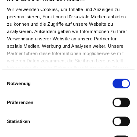
Wir verwenden Cookies, um Inhalte und Anzeigen zu
personalisieren, Funktionen für soziale Medien anbieten
zu können und die Zugriffe auf unsere Website zu
analysieren. Außerdem geben wir Informationen zu Ihrer
Verwendung unserer Website an unsere Partner für
soziale Medien, Werbung und Analysen weiter. Unsere
Partner führen diese Informationen möglicherweise mit
weiteren Daten zusammen, die Sie ihnen bereitgestellt
haben oder die sie im Rahmen Ihrer Nutzung der Dienste
gesammelt haben.
Einwilligungsauswahl
Karte vergrößern
Notwendig
Präferenzen
LEITENDER OBERARZT (M/W/D) INNERE
MEDIZIN, KARDIOLOGIE
Statistiken
Krankenhausstraße 6
84066 Mallersdorf-Pfaffenberg