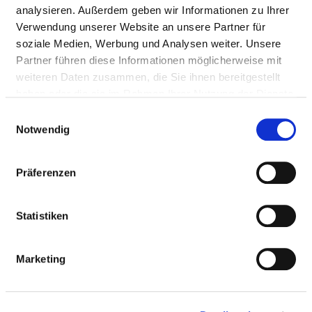
analysieren. Außerdem geben wir Informationen zu Ihrer
Verwendung unserer Website an unsere Partner für
HYGIENEBEAUFTRAGTE/R
soziale Medien, Werbung und Analysen weiter. Unsere
Partner führen diese Informationen möglicherweise mit
weiteren Daten zusammen, die Sie ihnen bereitgestellt
Ein/e Hygienebeauftragte/r wurde nicht
haben oder die sie im Rahmen Ihrer Nutzung der Dienste
eingerichtet
gesammelt haben.
Einwilligungsauswahl
Notwendig
HYGIENEKOMMISSION
Präferenzen
HYGIENEPERSONAL
Statistiken
HYGIENESTANDARD ZVK UND WEITERE
MASSNAHMEN
Marketing
ANTIBIOTIKATHERAPIE UND