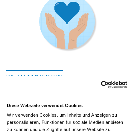
PALLIATIVMEDIZIN
Mühlenstraße 1
24937 Flensburg
Diese Webseite verwendet Cookies
Tel.:
0461-50323-0
Wir verwenden Cookies, um Inhalte und Anzeigen zu
Fax: 0461-50323-54
personalisieren, Funktionen für soziale Medien anbieten
Mail:
ed.zipsoh-nenirahtak@esaah.aludroc
zu können und die Zugriffe auf unsere Website zu