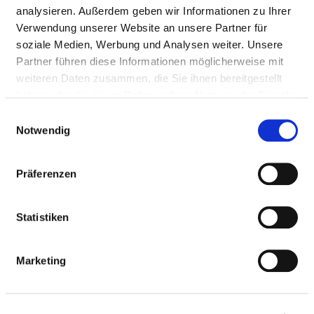
analysieren. Außerdem geben wir Informationen zu Ihrer
Verwendung unserer Website an unsere Partner für
HYGIENEBEAUFTRAGTE/R
soziale Medien, Werbung und Analysen weiter. Unsere
Partner führen diese Informationen möglicherweise mit
weiteren Daten zusammen, die Sie ihnen bereitgestellt
Ein/e Hygienebeauftragte/r wurde nicht
haben oder die sie im Rahmen Ihrer Nutzung der Dienste
eingerichtet
gesammelt haben.
Einwilligungsauswahl
Notwendig
HYGIENEKOMMISSION
Präferenzen
HYGIENEPERSONAL
Statistiken
HYGIENESTANDARD ZVK UND WEITERE
MASSNAHMEN
Marketing
ANTIBIOTIKATHERAPIE UND