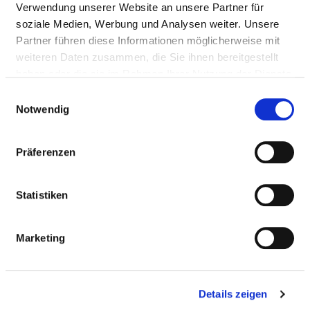
PSYCHOTHERAPIE UND
Verwendung unserer Website an unsere Partner für
soziale Medien, Werbung und Analysen weiter. Unsere
PSYCHOSOMATIK I
Partner führen diese Informationen möglicherweise mit
weiteren Daten zusammen, die Sie ihnen bereitgestellt
haben oder die sie im Rahmen Ihrer Nutzung der Dienste
PFLEGERISCHE FACHEXPERTISE
gesammelt haben.
Einwilligungsauswahl
Praxisanleitung (PQ20)
Notwendig
Casemanagement (PQ21)
Präferenzen
Hygienebeauftragte in der Pflege (PQ14)
Pflege in der Psychiatrie, Psychosomatik und
Statistiken
Psychotherapie (PQ10)
Leitung einer Station / eines Bereiches (PQ05)
Marketing
Wundmanagement (ZP16)
Entlassungsmanagement (ZP05)
Details zeigen