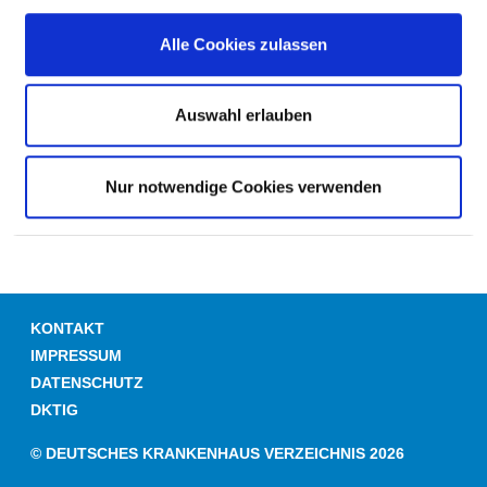
Sturzmanagement (ZP19)
Alle Cookies zulassen
Kinästhetik (ZP08)
Qualitätsmanagement (ZP13)
Auswahl erlauben
Dekubitusmanagement (ZP18)
Deeskalationstraining (ZP24)
Nur notwendige Cookies verwenden
KONTAKT
IMPRESSUM
DATENSCHUTZ
DKTIG
© DEUTSCHES KRANKENHAUS VERZEICHNIS 2026