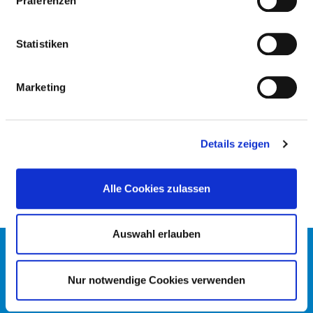
Präferenzen
KLINIK FÜR KINDERUROLOGIE IN
KOOPERATION MIT DER UNIVERSITÄT
Statistiken
REGENSBURG (KLINIK ST. HEDWIG)
Marketing
ÄRZTLICHE FACHEXPERTISE
Urologie (AQ60)
Details zeigen
Spezielle Kinder- und Jugend-Urologie (ZF68)
Alle Cookies zulassen
Auswahl erlauben
KONTAKT
IMPRESSUM
Nur notwendige Cookies verwenden
DATENSCHUTZ
DKTIG