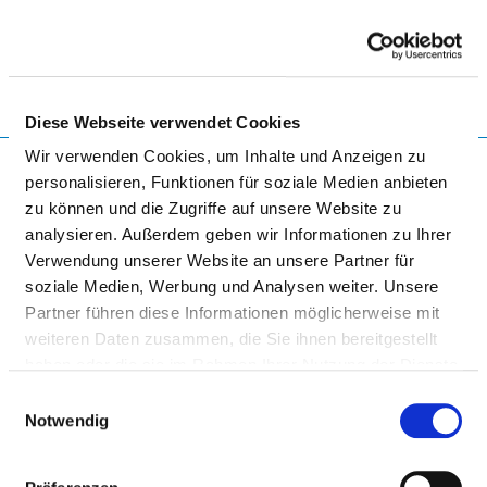
Togg
Diese Webseite verwendet Cookies
Startseite der Fachabteilung
Wir verwenden Cookies, um Inhalte und Anzeigen zu
personalisieren, Funktionen für soziale Medien anbieten
zu können und die Zugriffe auf unsere Website zu
analysieren. Außerdem geben wir Informationen zu Ihrer
KRANKENHAUS
Verwendung unserer Website an unsere Partner für
BARMHERZIGE BRÜDER
soziale Medien, Werbung und Analysen weiter. Unsere
REGENSBURG
Partner führen diese Informationen möglicherweise mit
weiteren Daten zusammen, die Sie ihnen bereitgestellt
haben oder die sie im Rahmen Ihrer Nutzung der Dienste
gesammelt haben.
Einwilligungsauswahl
Notwendig