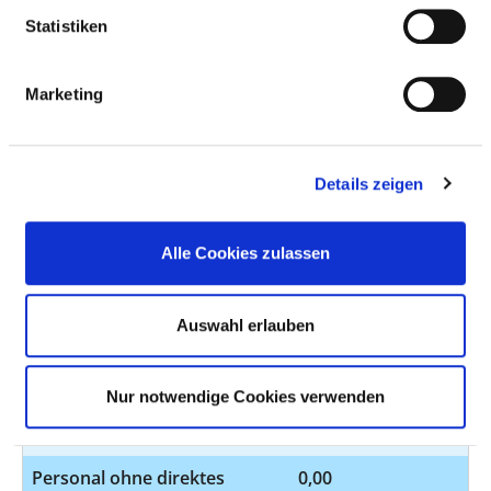
PSYCHOLOGISCHER PSYCHOTHERAPEUT UND
Statistiken
PSYCHOLOGISCHE PSYCHOTHERAPEUTIN
Marketing
AUSGEWÄHLTES THERAPEUTISCHES
PERSONAL IN PSYCHIATRIE UND
Details zeigen
PSYCHOSOMATIK
DIPLOM-PSYCHOLOGEN UND DIPLOM-
Alle Cookies zulassen
PSYCHOLOGINNEN
BERUFSGRUPPE
ANZAHL
ERLÄUTERUNG
Auswahl erlauben
Anzahl (gesamt)
0,50
Nur notwendige Cookies verwenden
Personal mit direktem
0,50
Beschäftigungsverhältnis
Personal ohne direktes
0,00