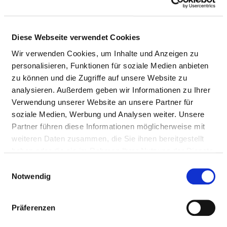
Anzahl (gesamt)
0,62
Personal mit direktem
0,62
Diese Webseite verwendet Cookies
Beschäftigungsverhältnis
Wir verwenden Cookies, um Inhalte und Anzeigen zu
personalisieren, Funktionen für soziale Medien anbieten
Personal ohne direktes
0,00
zu können und die Zugriffe auf unsere Website zu
Beschäftigungsverhältnis
analysieren. Außerdem geben wir Informationen zu Ihrer
Personal in der
0,00
Verwendung unserer Website an unsere Partner für
ambulanten Versorgung
soziale Medien, Werbung und Analysen weiter. Unsere
Partner führen diese Informationen möglicherweise mit
Personal in der
0,62
weiteren Daten zusammen, die Sie ihnen bereitgestellt
stationären Versorgung
haben oder die sie im Rahmen Ihrer Nutzung der Dienste
gesammelt haben.
Einwilligungsauswahl
ERGOTHERAPEUT UND ERGOTHERAPEUTIN
Notwendig
SOZIALPÄDAGOGE UND SOZIALPÄDAGOGIN
Präferenzen