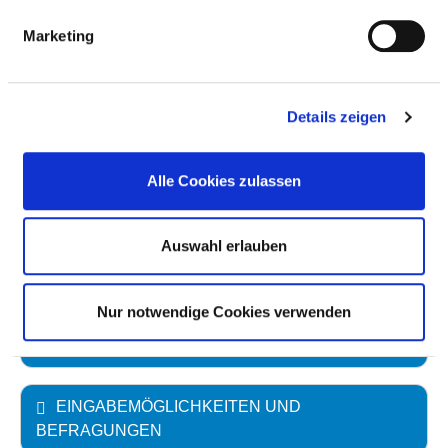
Umgang mit mündlichen Beschwerden ist geregelt:
Marketing
ja
Umgang mit schriftlichen Beschwerden ist
geregelt: ja
Details zeigen
Zeitziele für die Rückmeldung sind definiert: ja
Alle Cookies zulassen
Innerhalb von sieben Tagen soll der
Beschwerdeführer eine Antwort erhalten.
Auswahl erlauben
ANSPRECHPERSONEN
Nur notwendige Cookies verwenden
FÜRSPRECHPERSONEN
EINGABEMÖGLICHKEITEN UND
BEFRAGUNGEN