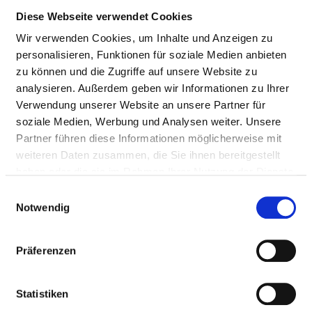
Diese Webseite verwendet Cookies
Wir verwenden Cookies, um Inhalte und Anzeigen zu
PATIENTENORIENTIERTES LOB- UND
personalisieren, Funktionen für soziale Medien anbieten
BESCHWERDEMANAGEMENT
zu können und die Zugriffe auf unsere Website zu
Strukturiertes Beschwerdemanagement wurde
analysieren. Außerdem geben wir Informationen zu Ihrer
eingeführt: ja
Verwendung unserer Website an unsere Partner für
soziale Medien, Werbung und Analysen weiter. Unsere
Grundlage bildet die abgeschlossene
Partner führen diese Informationen möglicherweise mit
Betriebsvereinbarung - aktuell gilt die Fassung
weiteren Daten zusammen, die Sie ihnen bereitgestellt
vom 21.10.2021.
haben oder die sie im Rahmen Ihrer Nutzung der Dienste
gesammelt haben.
Einwilligungsauswahl
Schriftliches Konzept existiert: ja
Notwendig
Die Betriebsvereinbarung enthält detaillierte
Regelungen zur Beschwerdestimulierung,
Präferenzen
Beschwerdeannahme, Beschwerdebearbeitung
und Beschwerdeauswertung.
Statistiken