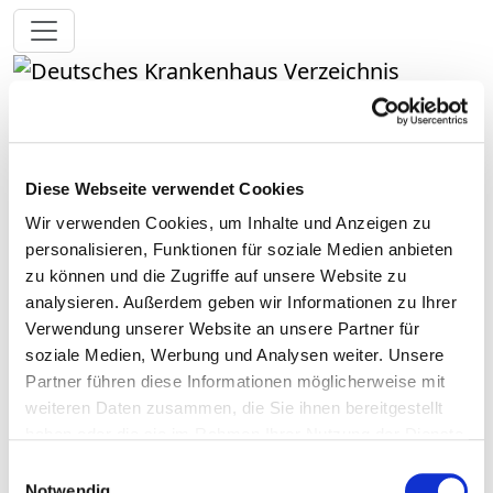
Toggle navigation
Zur Krankenhaus-Startseite
Diese Webseite verwendet Cookies
Klinikum Döbeln
Wir verwenden Cookies, um Inhalte und Anzeigen zu
personalisieren, Funktionen für soziale Medien anbieten
zu können und die Zugriffe auf unsere Website zu
Passend dazu:
analysieren. Außerdem geben wir Informationen zu Ihrer
Medizinisch-pflegerische Leistungen
Verwendung unserer Website an unsere Partner für
Service & Ausstattung
soziale Medien, Werbung und Analysen weiter. Unsere
Partner führen diese Informationen möglicherweise mit
Medizinisches Leistungsangebot
weiteren Daten zusammen, die Sie ihnen bereitgestellt
des Krankenhauses
haben oder die sie im Rahmen Ihrer Nutzung der Dienste
gesammelt haben.
Einwilligungsauswahl
Welche Krankheiten werden in diesem Krankenhaus
Notwendig