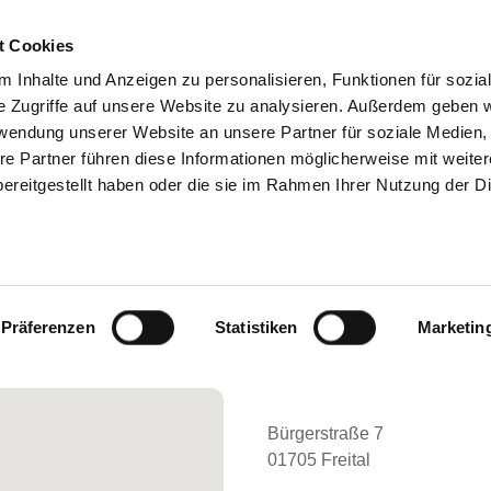
t Cookies
 Inhalte und Anzeigen zu personalisieren, Funktionen für sozia
SUCHEN
TIPPS & HILFE
DAS DKV
ST
e Zugriffe auf unsere Website zu analysieren. Außerdem geben w
rwendung unserer Website an unsere Partner für soziale Medien
re Partner führen diese Informationen möglicherweise mit weite
ereitgestellt haben oder die sie im Rahmen Ihrer Nutzung der D
 KLINIKEN, AUSSENSTELLE KLINIKUM
NDER- UND JUGENDMEDIZIN
Präferenzen
Statistiken
Marketin
Bürgerstraße 7
01705 Freital