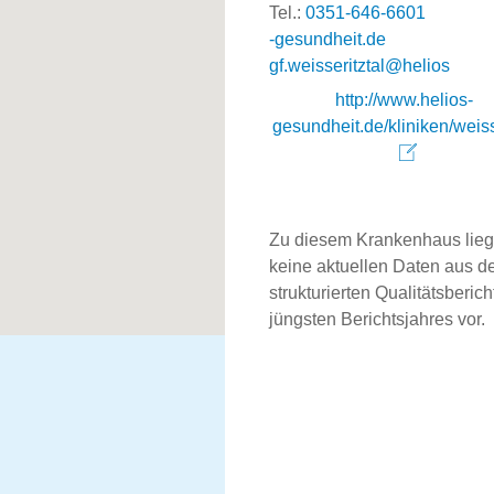
Tel.:
0351-646-6601
ed.tiehdnuseg-
soileh@latztiressiew.fg
http://www.helios-
gesundheit.de/kliniken/weisse
Zu diesem Krankenhaus lie
keine aktuellen Daten aus 
strukturierten Qualitätsberich
jüngsten Berichtsjahres vor.