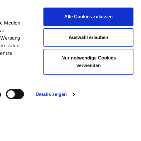
Alle Cookies zulassen
le Medien
ELLENBÖRSE
KONTAKT
IHRE MEINUNG
ir
Auswahl erlauben
, Werbung
ren Daten
ienste
 PIRNA/ KLINIK FÜR KI
Nur notwendige Cookies
verwenden
g
Details zeigen