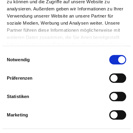
zu können und die Zugriffe auf unsere Website zu
analysieren. Außerdem geben wir Informationen zu Ihrer
Verwendung unserer Website an unsere Partner für
Passend dazu:
soziale Medien, Werbung und Analysen weiter. Unsere
Medizinisch-pflegerische Leistungen
Partner führen diese Informationen möglicherweise mit
Service & Ausstattung
weiteren Daten zusammen, die Sie ihnen bereitgestellt
haben oder die sie im Rahmen Ihrer Nutzung der Dienste
gesammelt haben.
Einwilligungsauswahl
MEDIZINISCHES LEISTUNGSANGEBOT
Notwendig
DES KRANKENHAUSES
Präferenzen
Welche Krankheiten werden in diesem Krankenhaus
behandelt? Welche Behandlungsmethoden bietet
Statistiken
dieses Krankenhaus an?
Suchen Sie Krankheiten und Behandlungen, die in
Marketing
diesem Krankenhaus behandelt oder durchgeführt
werden, per Volltext-Suche.