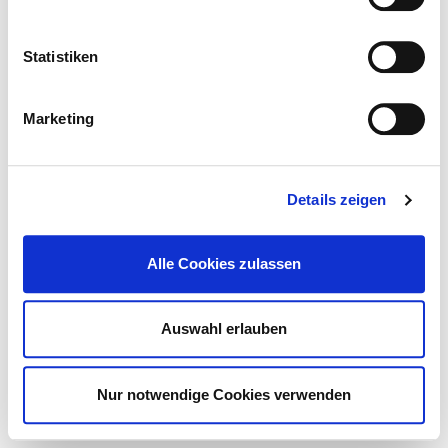
Hinweis Notfallversorgung
© Deutsches Krankenhaus Verzeichnis 2026
Statistiken
Kontakt
Impressum
Datenschutz
Marketing
DKTIG
Details zeigen
Alle Cookies zulassen
Auswahl erlauben
Nur notwendige Cookies verwenden