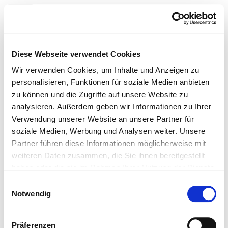
Toggle navigation
Zur Krankenhaus-Startseite
Diese Webseite verwendet Cookies
Wir verwenden Cookies, um Inhalte und Anzeigen zu
personalisieren, Funktionen für soziale Medien anbieten
zu können und die Zugriffe auf unsere Website zu
Westküstenklinikum
analysieren. Außerdem geben wir Informationen zu Ihrer
Brunsbüttel
Verwendung unserer Website an unsere Partner für
soziale Medien, Werbung und Analysen weiter. Unsere
Partner führen diese Informationen möglicherweise mit
Teilnahme an der
weiteren Daten zusammen, die Sie ihnen bereitgestellt
Notfallversorgung
haben oder die sie im Rahmen Ihrer Nutzung der Dienste
gesammelt haben.
Notfallversorgungsstufen
Einwilligungsauswahl
Notwendig
Allgemeines
Kooperation mit der kassenärztlichen Vereinigung?
Präferenzen