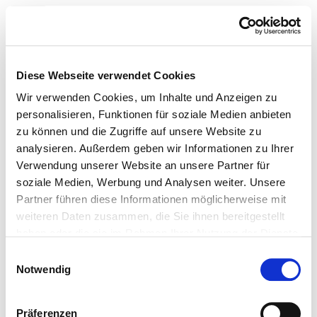
Toggle navigation
Zur Krankenhaus-Startseite
Diese Webseite verwendet Cookies
Wir verwenden Cookies, um Inhalte und Anzeigen zu
personalisieren, Funktionen für soziale Medien anbieten
zu können und die Zugriffe auf unsere Website zu
Westküstenklinikum
analysieren. Außerdem geben wir Informationen zu Ihrer
Brunsbüttel
Verwendung unserer Website an unsere Partner für
soziale Medien, Werbung und Analysen weiter. Unsere
Partner führen diese Informationen möglicherweise mit
Passend dazu:
weiteren Daten zusammen, die Sie ihnen bereitgestellt
haben oder die sie im Rahmen Ihrer Nutzung der Dienste
Medizinische Leistungen
gesammelt haben.
Medizinisch-pflegerische Leistungen
Einwilligungsauswahl
Notwendig
Service & Ausstattung
Betten
Präferenzen