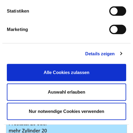
Entfernung eines
Steines,
Statistiken
transurethral, mit
Desintegration
Marketing
(Lithotripsie)
Lasertechnik:
4
5-985.x
Sonstige
Details zeigen
Transurethrale
k.A.
1-460.1
Biopsie an
Alle Cookies zulassen
Harnorganen und
Prostata: Ureter
Auswahl erlauben
Transrektale Biopsie
k.A.
1-464.01
an männlichen
Geschlechtsorganen:
Nur notwendige Cookies verwenden
Stanzbiopsie der
Prostata: 20 oder
mehr Zylinder 20