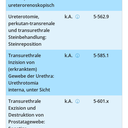
ureterorenoskopisch
Ureterotomie,
k.A.
5-562.9
perkutan-transrenale
und transurethrale
Steinbehandlung:
Steinreposition
Transurethrale
k.A.
5-585.1
Inzision von
(erkranktem)
Gewebe der Urethra:
Urethrotomia
interna, unter Sicht
Transurethrale
k.A.
5-601.x
Exzision und
Destruktion von
Prostatagewebe: