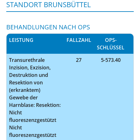
STANDORT BRUNSBÜTTEL
BEHANDLUNGEN NACH OPS
LEISTUNG
FALLZAHL
OPS-
IN
SCHLÜSSEL
Transurethrale
27
5-573.40
Inzision, Exzision,
Destruktion und
Resektion von
(erkranktem)
Gewebe der
Harnblase: Resektion:
Nicht
fluoreszenzgestützt
Nicht
fluoreszenzgestützt