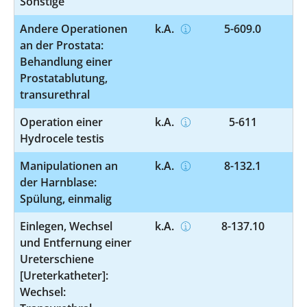
Sonstige
Andere Operationen
k.A.
5-609.0
an der Prostata:
Behandlung einer
Prostatablutung,
transurethral
Operation einer
k.A.
5-611
Hydrocele testis
Manipulationen an
k.A.
8-132.1
der Harnblase:
Spülung, einmalig
Einlegen, Wechsel
k.A.
8-137.10
und Entfernung einer
Ureterschiene
[Ureterkatheter]:
Wechsel: