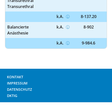
Transurethral
Transurethral
k.A.
8-137.20
Balancierte
k.A.
8-902
Anästhesie
k.A.
9-984.6
KONTAKT
IMPRESSUM
DATENSCHUTZ
DKTIG
© DEUTSCHES KRANKENHAUS VERZEICHNIS 2026