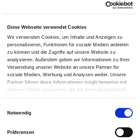
Ureterotomie,
6
5-562.5
perkutan-transrenale
und transurethrale
Steinbehandlung:
Diese Webseite verwendet Cookies
Entfernung eines
Wir verwenden Cookies, um Inhalte und Anzeigen zu
Steines,
personalisieren, Funktionen für soziale Medien anbieten
ureterorenoskopisch,
zu können und die Zugriffe auf unsere Website zu
mit Desintegration
analysieren. Außerdem geben wir Informationen zu Ihrer
(Lithotripsie)
Verwendung unserer Website an unsere Partner für
soziale Medien, Werbung und Analysen weiter. Unsere
Diagnostische
5
1-661
Partner führen diese Informationen möglicherweise mit
Urethrozystoskopie
weiteren Daten zusammen, die Sie ihnen bereitgestellt
Endoskopische
4
5-570.0
haben oder die sie im Rahmen Ihrer Nutzung der Dienste
Entfernung von
gesammelt haben.
Einwilligungsauswahl
Steinen,
Notwendig
Fremdkörpern und
Tamponaden der
Präferenzen
Harnblase: