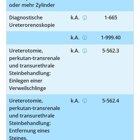
oder mehr Zylinder
Diagnostische
k.A.
1-665
Ureterorenoskopie
k.A.
1-999.40
Ureterotomie,
k.A.
5-562.3
perkutan-transrenale
und transurethrale
Steinbehandlung:
Einlegen einer
Verweilschlinge
Ureterotomie,
k.A.
5-562.4
perkutan-transrenale
und transurethrale
Steinbehandlung:
Entfernung eines
Steines,