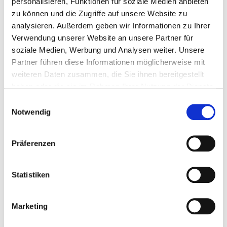
personalisieren, Funktionen für soziale Medien anbieten
Inkontinenzchirurgie
VU00
zu können und die Zugriffe auf unsere Website zu
analysieren. Außerdem geben wir Informationen zu Ihrer
Urogynäkologie
VG16
Verwendung unserer Website an unsere Partner für
soziale Medien, Werbung und Analysen weiter. Unsere
Diagnostik und Therapie von
VU01
Partner führen diese Informationen möglicherweise mit
tubulointerstitiellen Nierenkrankheiten
weiteren Daten zusammen, die Sie ihnen bereitgestellt
haben oder die sie im Rahmen Ihrer Nutzung der Dienste
Diagnostik und Therapie von
VU02
gesammelt haben.
Niereninsuffizienz
Einwilligungsauswahl
Notwendig
Diagnostik und Therapie von Urolithiasis
VU03
Diagnostik und Therapie von sonstigen
VU04
Präferenzen
Krankheiten der Niere und des Ureters
Diagnostik und Therapie von sonstigen
VU05
Statistiken
Krankheiten des Harnsystems
Marketing
Diagnostik und Therapie von Krankheiten
VU06
der männlichen Genitalorgane