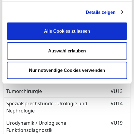
Diagnostik und Therapie von sonstigen
VU07
Details zeigen
Krankheiten des Urogenitalsystems
Kinderurologie
VU08
Alle Cookies zulassen
Neuro-Urologie
VU09
Auswahl erlauben
Plastisch-rekonstruktive Eingriffe an
VU10
Niere, Harnwegen und Harnblase
Nur notwendige Cookies verwenden
Minimalinvasive endoskopische
VU12
Operationen
Tumorchirurgie
VU13
Spezialsprechstunde - Urologie und
VU14
Nephrologie
Urodynamik / Urologische
VU19
Funktionsdiagnostik