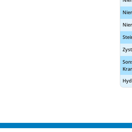
Nier
Nier
Nier
Stei
Zyst
Sons
Kran
Hyd