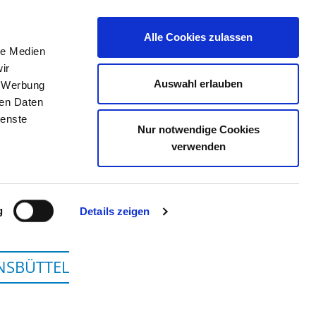
Alle Cookies zulassen
le Medien
TELLENBÖRSE
KONTAKT
IHRE MEINUNG
ir
Auswahl erlauben
, Werbung
ren Daten
ienste
Nur notwendige Cookies
RUNSBÜTTEL
verwenden
g
Details zeigen
NSBÜTTEL