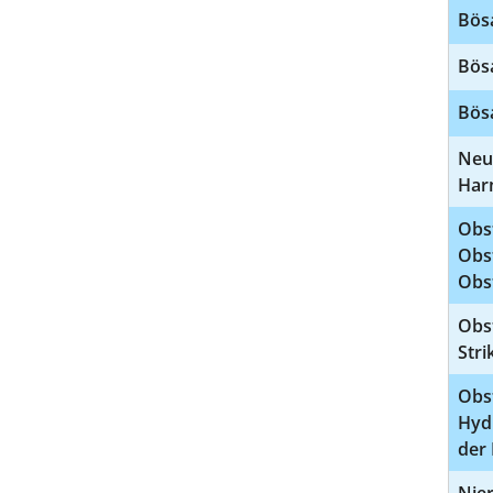
Bös
Bös
Bös
Neu
Har
Obs
Obs
Obs
Obs
Str
Obs
Hydr
der 