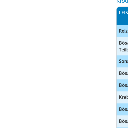
KRA
LEI
Rei
Bös
Tei
Sons
Bös
Bösa
Kre
Bös
Bösa