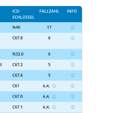
ICD-
FALLZAHL
INFO
SCHLÜSSEL
N40
17
C67.8
6
N32.0
6
d
C67.2
5
C67.6
5
C61
k.A.
C67.0
k.A.
C67.1
k.A.