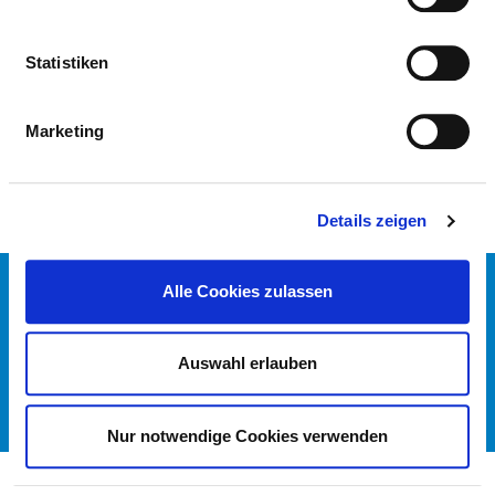
STANDORT BRUNSBÜTTEL
Statistiken
ÄRZTLICHE FACHEXPERTISE
Marketing
Urologie (AQ60)
Details zeigen
KONTAKT
Alle Cookies zulassen
IMPRESSUM
DATENSCHUTZ
Auswahl erlauben
DKTIG
© DEUTSCHES KRANKENHAUS VERZEICHNIS 2026
Nur notwendige Cookies verwenden