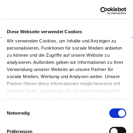
Togg
Diese Webseite verwendet Cookies
Startseite der Fachabteilung
Wir verwenden Cookies, um Inhalte und Anzeigen zu
personalisieren, Funktionen für soziale Medien anbieten
zu können und die Zugriffe auf unsere Website zu
analysieren. Außerdem geben wir Informationen zu Ihrer
WESTKÜSTENKLINIKUM
Verwendung unserer Website an unsere Partner für
BRUNSBÜTTEL
soziale Medien, Werbung und Analysen weiter. Unsere
Partner führen diese Informationen möglicherweise mit
weiteren Daten zusammen, die Sie ihnen bereitgestellt
haben oder die sie im Rahmen Ihrer Nutzung der Dienste
gesammelt haben.
Einwilligungsauswahl
Notwendig
BELEGABTEILUNG UROLOGIE -
Präferenzen