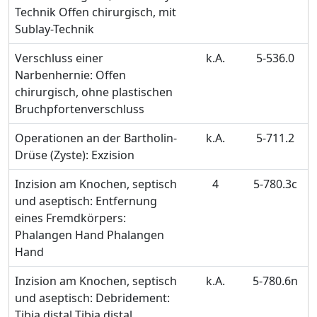
Technik Offen chirurgisch, mit
Sublay-Technik
Verschluss einer
k.A.
5-536.0
Narbenhernie: Offen
chirurgisch, ohne plastischen
Bruchpfortenverschluss
Operationen an der Bartholin-
k.A.
5-711.2
Drüse (Zyste): Exzision
Inzision am Knochen, septisch
4
5-780.3c
und aseptisch: Entfernung
eines Fremdkörpers:
Phalangen Hand Phalangen
Hand
Inzision am Knochen, septisch
k.A.
5-780.6n
und aseptisch: Debridement:
Tibia distal Tibia distal