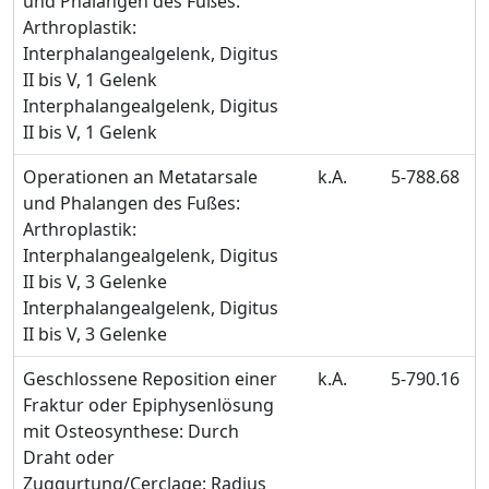
und Phalangen des Fußes:
Arthroplastik:
Interphalangealgelenk, Digitus
II bis V, 1 Gelenk
Interphalangealgelenk, Digitus
II bis V, 1 Gelenk
Operationen an Metatarsale
k.A.
5-788.68
und Phalangen des Fußes:
Arthroplastik:
Interphalangealgelenk, Digitus
II bis V, 3 Gelenke
Interphalangealgelenk, Digitus
II bis V, 3 Gelenke
Geschlossene Reposition einer
k.A.
5-790.16
Fraktur oder Epiphysenlösung
mit Osteosynthese: Durch
Draht oder
Zuggurtung/Cerclage: Radius