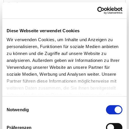
distal
Entfernung von
10
5-787.1r
Osteosynthesematerial:
Schraube: Fibula distal Fibula
Diese Webseite verwendet Cookies
distal
Wir verwenden Cookies, um Inhalte und Anzeigen zu
personalisieren, Funktionen für soziale Medien anbieten
Entfernung von
k.A.
5-787.1v
zu können und die Zugriffe auf unsere Website zu
Osteosynthesematerial:
analysieren. Außerdem geben wir Informationen zu Ihrer
Schraube: Metatarsale
Verwendung unserer Website an unsere Partner für
Metatarsale
soziale Medien, Werbung und Analysen weiter. Unsere
Entfernung von
k.A.
5-787.1w
Partner führen diese Informationen möglicherweise mit
Osteosynthesematerial:
weiteren Daten zusammen, die Sie ihnen bereitgestellt
Schraube: Phalangen Fuß
haben oder die sie im Rahmen Ihrer Nutzung der Dienste
Phalangen Fuß
gesammelt haben.
Einwilligungsauswahl
Notwendig
Entfernung von
k.A.
5-787.2r
Osteosynthesematerial:
Zuggurtung/Cerclage: Fibula
Präferenzen