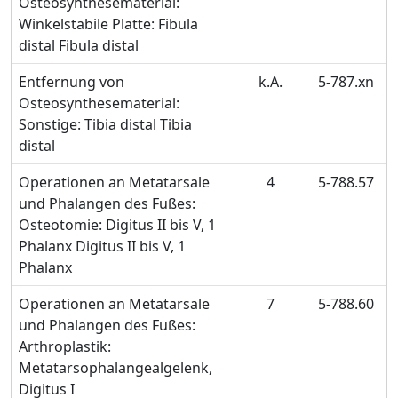
Osteosynthesematerial:
Winkelstabile Platte: Fibula
distal Fibula distal
Entfernung von
k.A.
5-787.xn
Osteosynthesematerial:
Sonstige: Tibia distal Tibia
distal
Operationen an Metatarsale
4
5-788.57
und Phalangen des Fußes:
Osteotomie: Digitus II bis V, 1
Phalanx Digitus II bis V, 1
Phalanx
Operationen an Metatarsale
7
5-788.60
und Phalangen des Fußes:
Arthroplastik:
Metatarsophalangealgelenk,
Digitus I