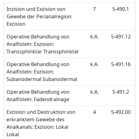
Inzision und Exzision von
7
5-490.1
Gewebe der Perianalregion:
Exzision
Operative Behandlung von
k.A.
5-491.12
Analfisteln: Exzision:
Transsphinktär Transsphinktär
Operative Behandlung von
k.A.
5-491.16
Analfisteln: Exzision:
Subanodermal Subanodermal
Operative Behandlung von
k.A.
5-491.2
Analfisteln: Fadendrainage
Exzision und Destruktion von
4
5-492.00
erkranktem Gewebe des
Analkanals: Exzision: Lokal
Lokal