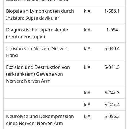
Biopsie an Lymphknoten durch
k.A.
1-586.1
Inzision: Supraklavikulär
Diagnostische Laparoskopie
k.A.
1-694
(Peritoneoskopie)
Inzision von Nerven: Nerven
k.A.
5-040.4
Hand
Exzision und Destruktion von
k.A.
5-041.3
(erkranktem) Gewebe von
Nerven: Nerven Arm
k.A.
5-04c.3
k.A.
5-04c.4
Neurolyse und Dekompression
k.A.
5-056.3
eines Nerven: Nerven Arm