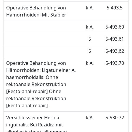
Operative Behandlung von
k.A.
5-493.5
Hämorrhoiden: Mit Stapler
k.A.
5-493.60
5
5-493.61
5
5-493.62
Operative Behandlung von
k.A.
5-493.70
Hämorrhoiden: Ligatur einer A.
haemorrhoidalis: Ohne
rektoanale Rekonstruktion
[Recto-anal-repair] Ohne
rektoanale Rekonstruktion
[Recto-anal-repair]
Verschluss einer Hernia
k.A.
5-530.72
inguinalis: Bei Rezidiv, mit
alloplastischem, allogenem