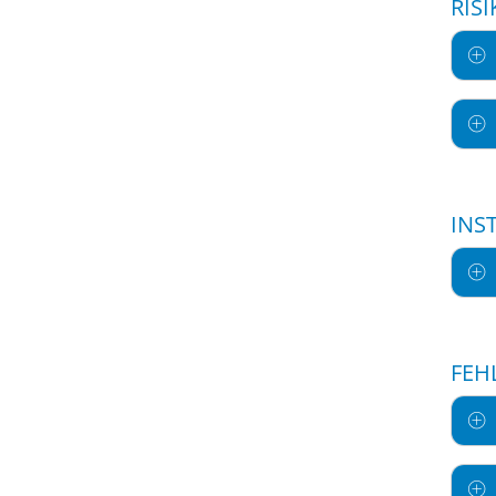
RIS
INS
FEH