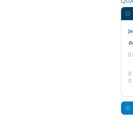
QUA
J
B