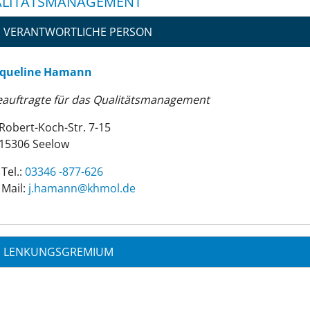
LITÄTSMANAGEMENT
VERANTWORTLICHE PERSON
aqueline Hamann
eauftragte für das Qualitätsmanagement
Robert-Koch-Str. 7-15
15306 Seelow
Tel.:
03346 -877-626
Mail:
ed.lomhk@nnamah.j
LENKUNGSGREMIUM