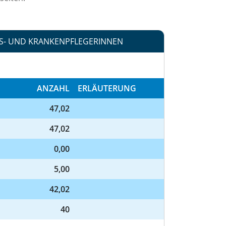
S- UND KRANKENPFLEGERINNEN
ANZAHL
ERLÄUTERUNG
47,02
47,02
0,00
5,00
42,02
40