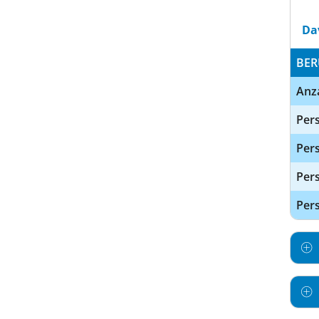
Da
BER
Anz
Pers
Pers
Per
Pers