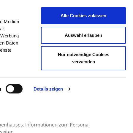
Alle Cookies zulassen
le Medien
TELLENBÖRSE
KONTAKT
IHRE MEINUNG
ir
Auswahl erlauben
, Werbung
ren Daten
ienste
Nur notwendige Cookies
OW GMBH
verwenden
g
Details zeigen
nkenhauses. Informationen zum Personal
seiten.