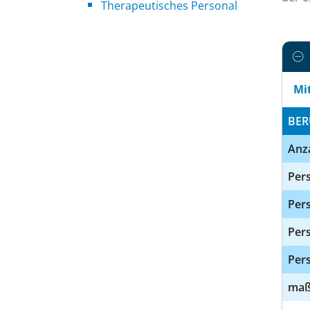
Therapeutisches Personal
Mi
BER
Anz
Pers
Pers
Per
Pers
maßg