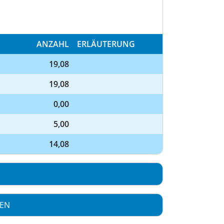
ANZAHL
ERLÄUTERUNG
19,08
19,08
0,00
5,00
14,08
NEN