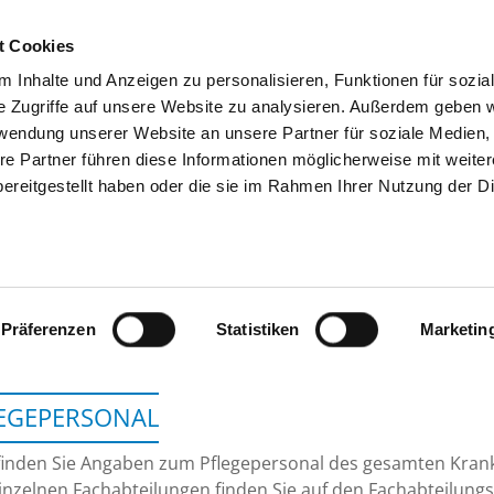
t Cookies
 Inhalte und Anzeigen zu personalisieren, Funktionen für sozia
SUCHEN
TIPPS & HILFE
DAS DKV
S
e Zugriffe auf unsere Website zu analysieren. Außerdem geben w
rwendung unserer Website an unsere Partner für soziale Medien
re Partner führen diese Informationen möglicherweise mit weite
ereitgestellt haben oder die sie im Rahmen Ihrer Nutzung der D
KRANKENHAUS SEEL
Präferenzen
Statistiken
Marketin
EGEPERSONAL
finden Sie Angaben zum Pflegepersonal des gesamten Kra
inzelnen Fachabteilungen finden Sie auf den Fachabteilungs