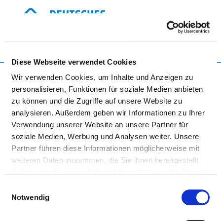
Togg
Diese Webseite verwendet Cookies
Zur Krankenhaus-Startseite
Wir verwenden Cookies, um Inhalte und Anzeigen zu
personalisieren, Funktionen für soziale Medien anbieten
zu können und die Zugriffe auf unsere Website zu
KLINIK BASSUM,
analysieren. Außerdem geben wir Informationen zu Ihrer
Verwendung unserer Website an unsere Partner für
PSYCHIATRISCHE TAGESKLINIK
soziale Medien, Werbung und Analysen weiter. Unsere
STANDORT DIEPHOLZ
Partner führen diese Informationen möglicherweise mit
weiteren Daten zusammen, die Sie ihnen bereitgestellt
haben oder die sie im Rahmen Ihrer Nutzung der Dienste
gesammelt haben.
Einwilligungsauswahl
Notwendig