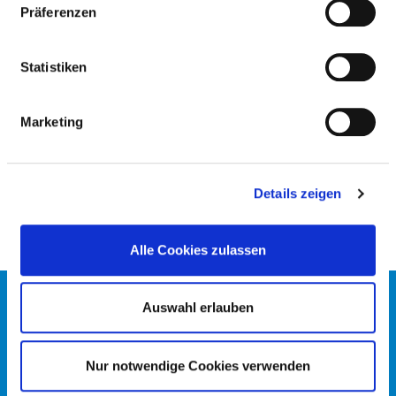
BESONDERE APPARATIVE
Präferenzen
AUSSTATTUNG
Statistiken
AUSSTATTUNG
ERLÄUTERUNG
NOTFALL­
Marketing
VERFÜGBARKEI
24H
Hirnstrommessung
Nein
Details zeigen
Alle Cookies zulassen
KONTAKT
Auswahl erlauben
IMPRESSUM
DATENSCHUTZ
DKTIG
Nur notwendige Cookies verwenden