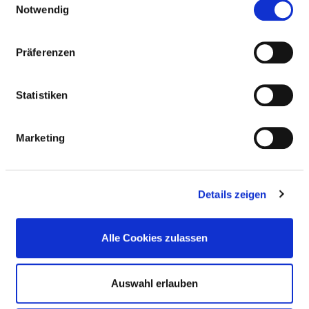
FALLZAHLEN
Notwendig
Präferenzen
Vollstationäre Fallzahl: 1.079
Statistiken
PERSONELLE AUSSTATTUNG
Marketing
FACHEXPERTISE UND WEITERBILDUNG
MEDIZINISCHES LEISTUNGSANGEBOT MIT
Details zeigen
FALLZAHLEN
Alle Cookies zulassen
WEITERE INFORMATIONEN ZUR
FACHABTEILUNG
Auswahl erlauben